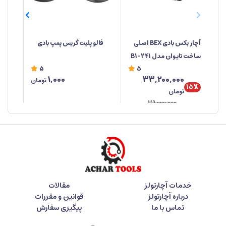
آچار بکس بادی BEX اصلی
فالو پلیت گریس پمپ بادی
پلی
ساخت تایوان مدل 241-B1
5
5
1,000
33,200,000
تومان
15%
تومان
39,000,000
خدمات آچارتولز
مقالات
درباره آچارتولز
قوانین و مقررات
تماس با ما
پیگیری سفارش