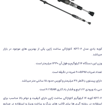
کوبه بادی مدل KPT-6 کاوازاکی ساخت ژاپن یکی از بهترین های موجود در بازار
میباشد .
وزن این دستگاه 14 کیلوگرم و طول آن 1330 میلیمتر است .
تعداد ضربات 600BPM ضربه در دقیقه است .
دارای پیستون با قطر 38 میلیمتر و کورس حدود 15 سانتی متر میباشد .
دبی باد ورودی 1/2 اینچ و فشار باد کاری 6/7BAR است .
KPT-6 کوبه 14 کیلوگرم کاوازاکی ساخت ژاپن دارای کیفیت و دوام بالا مناسب برای
استفاده در ریخته گری ها برای قالب های بزرگ و ساخت وساز و استفاده در صنایع