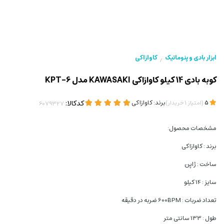
ابزار بادی و پنوماتیک
کاوازاکی
/
کوبه بادی 14 کیلو کاوازاکی KAWASAKI مدل KPT-6
(
)
برند:
کاوازاکی
کدکالا:
5
امتیاز
1
خریدار
مشخصات محصول:
برند : کاوازاکی
ساخت : ژاپن
سایز : 14 کیلو
تعداد ضربات : 600BPM ضربه در دقیقه
طول : 133 سانتی متر