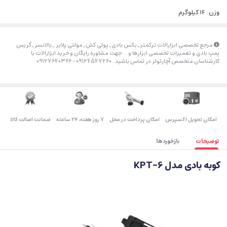
وزن : 14 کیلوگرم
مرجع تخصصی ابزارالات ترکمتر_بکس بادی_پولی کش_مولتی پلایر _بالانسر_گریس
پمپ بادی و تعمیرات تخصصی ابزارها و….جهت مشاوره رایگان و خرید ابزارالات با
کارشناسان متخصص آچارتولز در تماس باشید . 09124547260 – 09127640366
اﻣﮑﺎن ﺗﺤﻮﯾﻞ اﮐﺴﭙﺮس
امکان پرداخت در محل
۷ روز ﻫﻔﺘﻪ، ۲۴ ﺳﺎﻋﺘﻪ
ضمانت اصالت کالا
توضیحات
بازخوردها
کوبه بادی مدل KPT-6