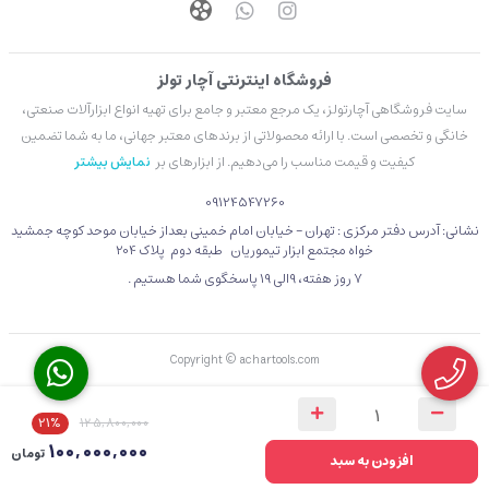
فروشگاه اینترنتی آچار تولز
سایت فروشگاهی آچارتولز، یک مرجع معتبر و جامع برای تهیه انواع ابزارآلات صنعتی،
خانگی و تخصصی است. با ارائه محصولاتی از برندهای معتبر جهانی، ما به شما تضمین
کیفیت و قیمت مناسب را می‌دهیم. از ابزارهای بر
نمایش بیشتر
09124547260
نشانی: آدرس دفتر مرکزی : تهران - خیابان امام خمینی بعداز خیابان موحد کوچه جمشید
خواه مجتمع ابزار تیموریان طبقه دوم پلاک 204
۷ روز هفته، 9الی 19 پاسخگوی شما هستیم .
Copyright © achartools.com
21%
125,800,000
100,000,000
تومان
افزودن به سبد