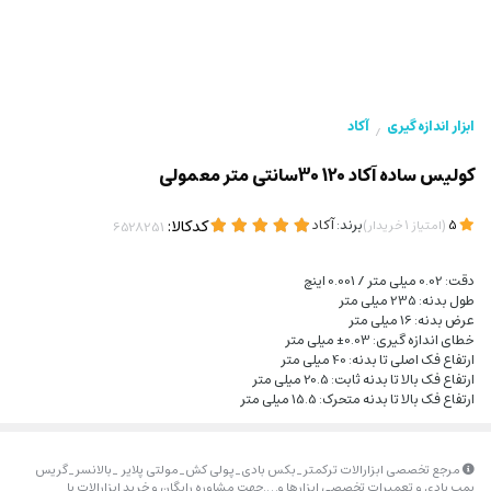
ابزار اندازه گیری
آکاد
/
کولیس ساده آکاد 120 30سانتی متر معمولی
(
)
برند:
آکاد
کدکالا:
5
امتیاز
1
خریدار
دقت: 0.02 میلی متر / 0.001 اینچ
طول بدنه: 235 میلی متر
عرض بدنه: 16 میلی متر
خطای اندازه گیری: 0.03± میلی متر
ارتفاع فک اصلی تا بدنه: 40 میلی متر
ارتفاع فک بالا تا بدنه ثابت: 20.5 میلی متر
ارتفاع فک بالا تا بدنه متحرک: 15.5 میلی متر
مرجع تخصصی ابزارالات ترکمتر_بکس بادی_پولی کش_مولتی پلایر _بالانسر_گریس
پمپ بادی و تعمیرات تخصصی ابزارها و….جهت مشاوره رایگان و خرید ابزارالات با