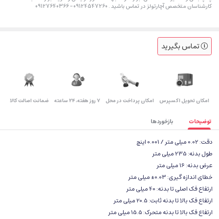
کارشناسان متخصص آچارتولز در تماس باشید . 09124547260 – 09127640366
تماس بگیرید
اﻣﮑﺎن ﺗﺤﻮﯾﻞ اﮐﺴﭙﺮس
امکان پرداخت در محل
۷ روز ﻫﻔﺘﻪ، ۲۴ ﺳﺎﻋﺘﻪ
ضمانت اصالت کالا
توضیحات
بازخوردها
دقت: 0.02 میلی متر / 0.001 اینچ
طول بدنه: 235 میلی متر
عرض بدنه: 16 میلی متر
خطای اندازه گیری: 0.03± میلی متر
ارتفاع فک اصلی تا بدنه: 40 میلی متر
ارتفاع فک بالا تا بدنه ثابت: 20.5 میلی متر
ارتفاع فک بالا تا بدنه متحرک: 15.5 میلی متر