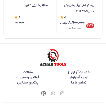
پیچ گوشتی برقی هیپوتی
استاکر شارژی 2 تن
استا
مدل PH635S
5
5
8,900,000
موجود
تومان
23%
11,500,000
خدمات آچارتولز
مقالات
درباره آچارتولز
قوانین و مقررات
تماس با ما
پیگیری سفارش