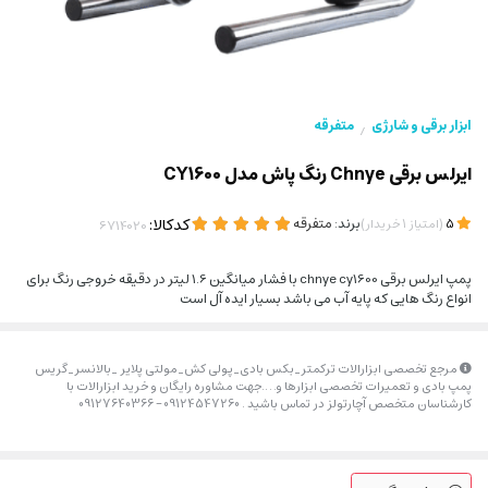
ابزار برقی و شارژی
متفرقه
/
ایرلس برقی Chnye رنگ پاش مدل CY1600
(
)
برند:
متفرقه
کدکالا:
5
امتیاز
1
خریدار
پمپ ایرلس برقی chnye cy1600 با فشار میانگین 1.6 لیتر در دقیقه خروجی رنگ برای
انواع رنگ هایی که پایه آب می باشد بسیار ایده آل است
مرجع تخصصی ابزارالات ترکمتر_بکس بادی_پولی کش_مولتی پلایر _بالانسر_گریس
پمپ بادی و تعمیرات تخصصی ابزارها و….جهت مشاوره رایگان و خرید ابزارالات با
کارشناسان متخصص آچارتولز در تماس باشید . 09124547260 – 09127640366