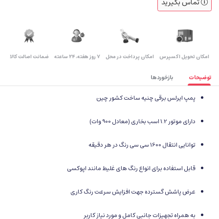
تماس بگیرید
اﻣﮑﺎن ﺗﺤﻮﯾﻞ اﮐﺴﭙﺮس
امکان پرداخت در محل
۷ روز ﻫﻔﺘﻪ، ۲۴ ﺳﺎﻋﺘﻪ
ضمانت اصالت کالا
توضیحات
بازخوردها
پمپ ایرلس برقی چنیه ساخت کشور چین
دارای موتور 1.2 اسب بخاری (معادل 900 وات)
توانایی انتقال 1600 سی سی رنگ در هر دقیقه
قابل استفاده برای انواع رنگ های غلیط مانند اپوکسی
عرض پاشش گسترده جهت افزایش سرعت رنگ کاری
به همراه تجهیزات جانبی کامل و مورد نیاز کاربر