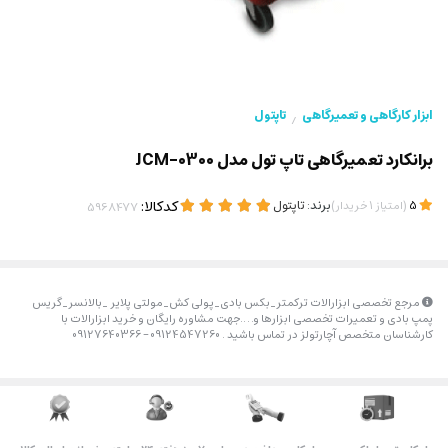
ابزار کارگاهی و تعمیرگاهی
تاپتول
/
برانکارد تعمیرگاهی تاپ تول مدل JCM-0300
(
)
برند:
تاپتول
کدکالا:
5
امتیاز
1
خریدار
مرجع تخصصی ابزارالات ترکمتر_بکس بادی_پولی کش_مولتی پلایر _بالانسر_گریس
پمپ بادی و تعمیرات تخصصی ابزارها و….جهت مشاوره رایگان و خرید ابزارالات با
کارشناسان متخصص آچارتولز در تماس باشید . 09124547260 – 09127640366