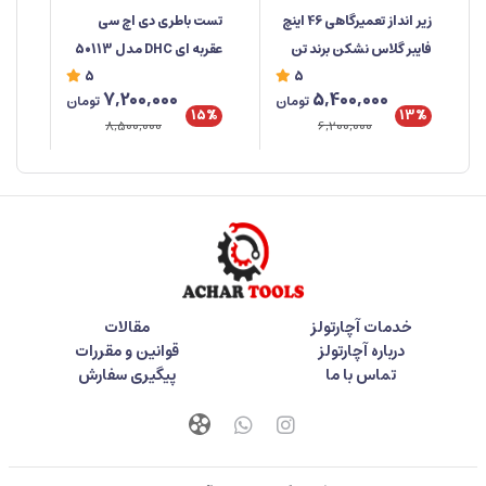
زیر انداز تعمیرگاهی 46 اینچ
تست باطری دی اچ سی
انب
فایبر گلاس نشکن برند تن
عقربه ای DHC مدل 50113
سا
5
5
تولز
ساخت تایوان
7,200,000
5,400,000
تومان
تومان
%
15%
13%
8,500,000
6,200,000
خدمات آچارتولز
مقالات
درباره آچارتولز
قوانین و مقررات
تماس با ما
پیگیری سفارش