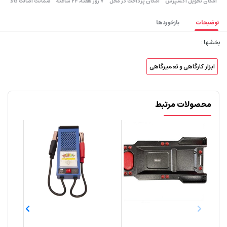
اﻣﮑﺎن ﺗﺤﻮﯾﻞ اﮐﺴﭙﺮس
امکان پرداخت در محل
۷ روز ﻫﻔﺘﻪ، ۲۴ ﺳﺎﻋﺘﻪ
ضمانت اصالت کالا
توضیحات
بازخوردها
بخشها :
ابزار کارگاهی و تعمیرگاهی
محصولات مرتبط