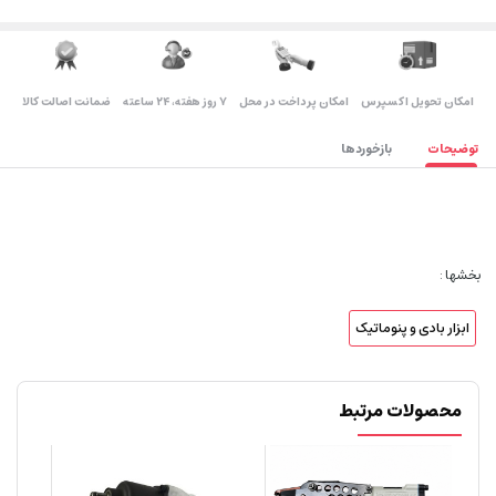
اﻣﮑﺎن ﺗﺤﻮﯾﻞ اﮐﺴﭙﺮس
امکان پرداخت در محل
۷ روز ﻫﻔﺘﻪ، ۲۴ ﺳﺎﻋﺘﻪ
ضمانت اصالت کالا
توضیحات
بازخوردها
بخشها :
ابزار بادی و پنوماتیک
محصولات مرتبط