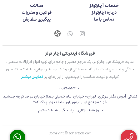
خدمات آچارتولز
مقالات
درباره آچارتولز
قوانین و مقررات
تماس با ما
پیگیری سفارش
فروشگاه اینترنتی آچار تولز
سایت فروشگاهی آچارتولز، یک مرجع معتبر و جامع برای تهیه انواع ابزارآلات صنعتی،
خانگی و تخصصی است. با ارائه محصولاتی از برندهای معتبر جهانی، ما به شما تضمین
کیفیت و قیمت مناسب را می‌دهیم. از ابزارهای بر
نمایش بیشتر
09124547260
نشانی: آدرس دفتر مرکزی : تهران - خیابان امام خمینی بعداز خیابان موحد کوچه جمشید
خواه مجتمع ابزار تیموریان طبقه دوم پلاک 204
۷ روز هفته، 9الی 19 پاسخگوی شما هستیم .
Copyright © achartools.com