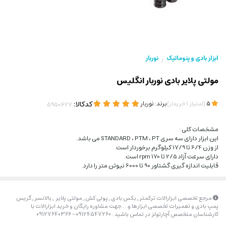
ابزار بادی و پنوماتیک
نوربار
/
مولتی پلایر بادی نوربار انگلیس
(
)
برند:
نوربار
کدکالا:
5
امتیاز
1
خریدار
مشخصات کلی :
این ابزار دارای سه سری STANDARD ، PTM ، PT می باشد.
از وزن 6/4 تا 17/9 کیلوگرم برخوردار است.
دارای سرعت آزاد 2/5 تا 170 rpm است.
قابلیت اندازه گیری گشتاور 90 تا 6000 نیوتن متر را دارد.
مرجع تخصصی ابزارالات ترکمتر_بکس بادی_پولی کش_مولتی پلایر _بالانسر_گریس
پمپ بادی و تعمیرات تخصصی ابزارها و….جهت مشاوره رایگان و خرید ابزارالات با
کارشناسان متخصص آچارتولز در تماس باشید . 09124547260 – 09127640366