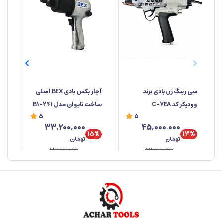
سی رینگ زن بادی برند
آچار بکس بادی BEX اصلی
فال
وودپکر کد C-7EA
ساخت تایوان مدل 241-B1
5
5
33,200,000
45,000,000
15%
13%
تومان
تومان
39,000,000
52,000,000