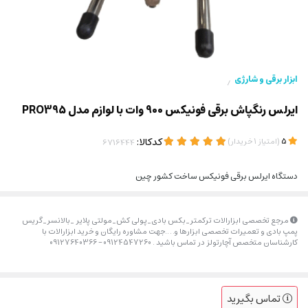
ابزار برقی و شارژی
/
ایرلس رنگپاش برقی فونیکس 900 وات با لوازم مدل PRO395
(
)
کدکالا:
5
امتیاز
1
خریدار
دستگاه ایرلس برقی فونیکس ساخت کشور چین
مرجع تخصصی ابزارالات ترکمتر_بکس بادی_پولی کش_مولتی پلایر _بالانسر_گریس
پمپ بادی و تعمیرات تخصصی ابزارها و….جهت مشاوره رایگان و خرید ابزارالات با
کارشناسان متخصص آچارتولز در تماس باشید . 09124547260 – 09127640366
تماس بگیرید