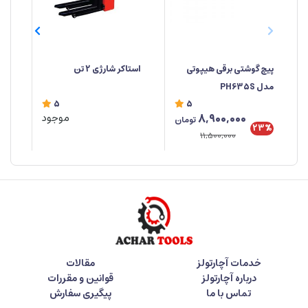
پیچ گوشتی برقی هیپوتی
استاکر شارژی 2 تن
استا
مدل PH635S
5
5
8,900,000
موجود
تومان
23%
11,500,000
خدمات آچارتولز
مقالات
درباره آچارتولز
قوانین و مقررات
تماس با ما
پیگیری سفارش