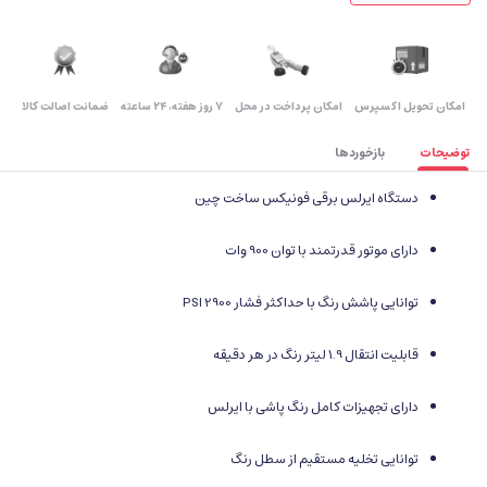
اﻣﮑﺎن ﺗﺤﻮﯾﻞ اﮐﺴﭙﺮس
امکان پرداخت در محل
۷ روز ﻫﻔﺘﻪ، ۲۴ ﺳﺎﻋﺘﻪ
ضمانت اصالت کالا
توضیحات
بازخوردها
دستگاه ایرلس برقی فونیکس ساخت چین
دارای موتور قدرتمند با توان 900 وات
توانایی پاشش رنگ با حداکثر فشار 2900 PSI
قابلیت انتقال 1.9 لیتر رنگ در هر دقیقه
دارای تجهیزات کامل رنگ پاشی با ایرلس
توانایی تخلیه مستقیم از سطل رنگ