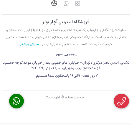
فروشگاه اینترنتی آچار تولز
سایت فروشگاهی آچارتولز، یک مرجع معتبر و جامع برای تهیه انواع ابزارآلات صنعتی،
خانگی و تخصصی است. با ارائه محصولاتی از برندهای معتبر جهانی، ما به شما تضمین
کیفیت و قیمت مناسب را می‌دهیم. از ابزارهای بر
نمایش بیشتر
09124547260
نشانی: آدرس دفتر مرکزی : تهران - خیابان امام خمینی بعداز خیابان موحد کوچه جمشید
خواه مجتمع ابزار تیموریان طبقه دوم پلاک 204
۷ روز هفته، 9الی 19 پاسخگوی شما هستیم .
Copyright © achartools.com