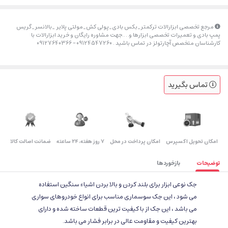
مرجع تخصصی ابزارالات ترکمتر_بکس بادی_پولی کش_مولتی پلایر _بالانسر_گریس
پمپ بادی و تعمیرات تخصصی ابزارها و….جهت مشاوره رایگان و خرید ابزارالات با
کارشناسان متخصص آچارتولز در تماس باشید . 09124547260 – 09127640366
تماس بگیرید
اﻣﮑﺎن ﺗﺤﻮﯾﻞ اﮐﺴﭙﺮس
امکان پرداخت در محل
۷ روز ﻫﻔﺘﻪ، ۲۴ ﺳﺎﻋﺘﻪ
ضمانت اصالت کالا
توضیحات
بازخوردها
جک نوعی ابزار برای بلند کردن و بالا بردن اشیاء سنگین استفاده
می شود ، این جک سوسماری مناسب برای انواع خودروهای سواری
می باشد ، این جک از با کیفیت ترین قطعات ساخته شده و دارای
بهترین کیفیت و مقاومت عالی در برابر فشار می باشد.