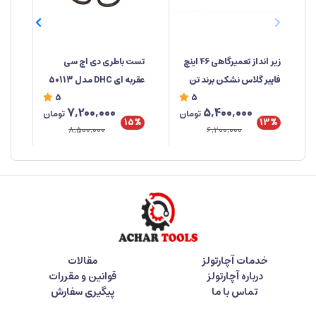
زیر انداز تعمیرگاهی 46 اینچ
تست باطری دی اچ سی
انب
فایبر گلاس نشکن برند تن
عقربه ای DHC مدل 50113
سا
5
5
تولز
ساخت تایوان
7,200,000
5,400,000
تومان
تومان
%
15%
13%
8,500,000
6,200,000
خدمات آچارتولز
مقالات
درباره آچارتولز
قوانین و مقررات
تماس با ما
پیگیری سفارش