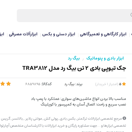
ابزار کارگاهی و تعمیرگاهی
ابزار دستی و بکس
ابزارآلات مصرفی
ابز
ابزار بادی و پنوماتیک
بیگ رد
/
جک تیوپی بادی 2 تن بیگ رد مدل TRA3812
برند:
بیگ رد
کدکالا:
5
(
امتیاز
1
خریدار
)
مناسب بالا بردن انواع ماشین‌های سواری: عملکرد با پمپ باد
نصب سریع و راحت: اتصال آسان به کمپرسور با کوپلینگ
مرجع تخصصی ابزارالات ترکمتر_بکس بادی_پولی کش_مولتی پلایر _بالانسر_گریس پ
تخصصی ابزارها و….جهت مشاوره رایگان و خرید ابزارالات با کارشناسان متخصص آچارتولز