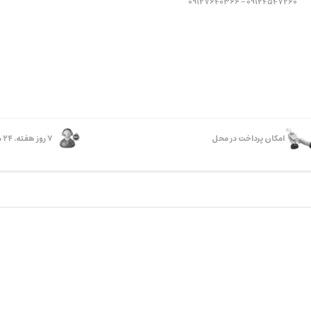
09124547260 – 09127640366
امکان پرداخت در محل
۷ روز ﻫﻔﺘﻪ، ۲۴ ﺳﺎﻋﺘﻪ