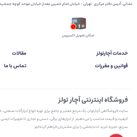
نشانی: آدرس دفتر مرکزی : تهران - خیابان امام خمینی بعداز خیابان موحد کوچه جمشید خو
اﻣﮑﺎن ﺗﺤﻮﯾﻞ اﮐﺴﭙﺮس
خدمات آچارتولز
مقالات
قوانین و مقررات
تماس با ما
فروشگاه اینترنتی آچار تولز
سایت فروشگاهی آچارتولز، یک مرجع معتبر و جامع برای تهیه انواع ابزارآلات صنعتی، 
کیفیت و قیمت مناسب را می‌دهیم. از ابزارهای برقی، دستی و نجاری تا تجهیزات ایمنی 
سریع، تجربه خرید لذت‌بخشی را برای مشتریان فراهم کرده‌ایم.