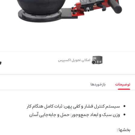
اﻣﮑﺎن ﺗﺤﻮﯾﻞ اﮐﺴﭙﺮس
توضیحات
بازخوردها
سیستم کنترل فشار و کفی پهن: ثبات کامل هنگام کار
وزن سبک و ابعاد جمع‌وجور: حمل و جابه‌جایی آسان
بخشها :