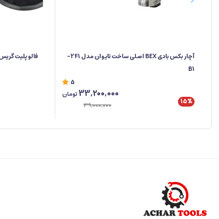
آچار بکس بادی BEX اصلی ساخت تایوان مدل 241-
فالو پلیت گریس
B1
5
33,200,000
تومان
15%
39,000,000