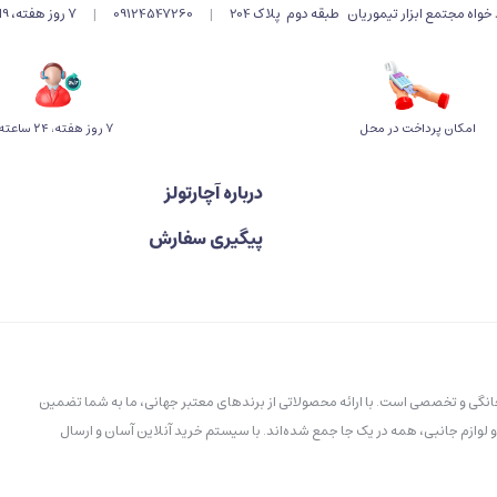
اه مجتمع ابزار تیموریان طبقه دوم پلاک 204
|
09124547260
|
۷ روز هفته، 9الی 19 پاسخگوی شما هستیم .
امکان پرداخت در محل
۷ روز ﻫﻔﺘﻪ، ۲۴ ﺳﺎﻋﺘﻪ
درباره آچارتولز
پیگیری سفارش
خانگی و تخصصی است. با ارائه محصولاتی از برندهای معتبر جهانی، ما به شما تضمین
و لوازم جانبی، همه در یک جا جمع شده‌اند. با سیستم خرید آنلاین آسان و ارسال