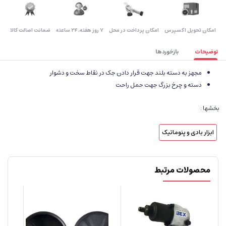
اﻣﮑﺎن ﺗﺤﻮﯾﻞ اﮐﺴﭙﺮس
امکان پرداخت در محل
۷ روز ﻫﻔﺘﻪ، ۲۴ ﺳﺎﻋﺘﻪ
ضمانت اصالت کالا
توضیحات
بازخوردها
مجهز به دسته بلند جهت قرار دادن جک در نقاط سخت و دشوار
دسته و چرخ بزرگ جهت حمل راحت
بخشها :
ابزار بادی و پنوماتیک
محصولات مرتبط