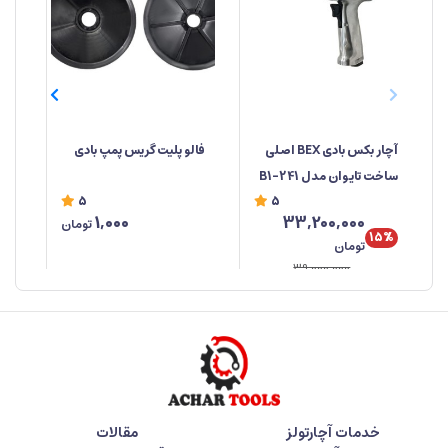
آچار بکس بادی BEX اصلی
فالو پلیت گریس پمپ بادی
پلی
ساخت تایوان مدل 241-B1
5
5
1,000
33,200,000
تومان
15%
تومان
39,000,000
خدمات آچارتولز
مقالات