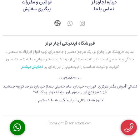
درباره آچارتولز
قوانین و مقررات
تماس با ما
پیگیری سفارش
فروشگاه اینترنتی آچار تولز
سایت فروشگاهی آچارتولز، یک مرجع معتبر و جامع برای تهیه انواع ابزارآلات صنعتی،
خانگی و تخصصی است. با ارائه محصولاتی از برندهای معتبر جهانی، ما به شما تضمین
کیفیت و قیمت مناسب را می‌دهیم. از ابزارهای بر
نمایش بیشتر
09124547260
نشانی: آدرس دفتر مرکزی : تهران - خیابان امام خمینی بعداز خیابان موحد کوچه جمشید
خواه مجتمع ابزار تیموریان طبقه دوم پلاک 204
۷ روز هفته، 9الی 19 پاسخگوی شما هستیم .
Copyright © achartools.com