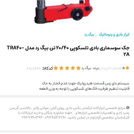
ابزار بادی و پنوماتیک
بیگ رد
/
جک سوسماری بادی تلسکوپی 20/40 تن بیگ رد مدل TRA40-
2A
(
)
برند:
بیگ رد
کدکالا:
5
امتیاز
1
خریدار
سیستم بای پس قسمت هیدرولیک جهت عدم فشار به جک
قابلیت تنظیم ظرفیت فک‌های تلسکوپی با توجه به وزن قطعه
مرجع تخصصی ابزارالات ترکمتر_بکس بادی_پولی کش_مولتی پلایر _بالانسر_گریس
پمپ بادی و تعمیرات تخصصی ابزارها و….جهت مشاوره رایگان و خرید ابزارالات با
کارشناسان متخصص آچارتولز در تماس باشید . 09124547260 – 09127640366