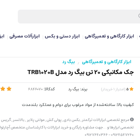
ابزار کارگاهی و تعمیرگاهی
ابزار دستی و بکس
ابزارآلات مصرفی
ابز
ابزار کارگاهی و تعمیرگاهی
بیگ رد
/
جک مکانیکی 20 تن بیگ رد مدل TRB1020B
برند:
بیگ رد
کدکالا:
5
(
امتیاز
1
خریدار
)
کیفیت بالا: ساخته‌شده از مواد مرغوب برای دوام و عملکرد بلندمدت
مرجع تخصصی ابزارالات ترکمتر_بکس بادی_پولی کش_مولتی پلایر _بالانسر_گریس پ
تخصصی ابزارها و….جهت مشاوره رایگان و خرید ابزارالات با کارشناسان متخصص آچارتولز
09124547260 – 09127640366