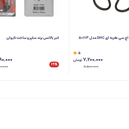
تست باطری دی اچ سی عقربه ای DHC مدل 50113
انبر بالانس برند سلپرو ساخت تایوان
5
90,000
7,200,000
تومان
19%
0,000
8,500,000