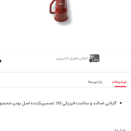
اﻣﮑﺎن ﺗﺤﻮﯾﻞ اﮐﺴﭙﺮس
توضیحات
بازخوردها
گارانتی اصالت و سلامت فیزیکی کالا: تضمین‌کننده اصل بودن محصو
بخشها :