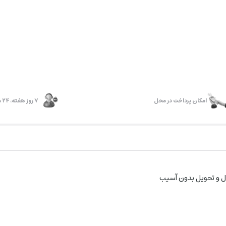
امکان پرداخت در محل
۷ روز ﻫﻔﺘﻪ، ۲۴ ﺳﺎﻋﺘﻪ
ل و تحویل بدون آسیب