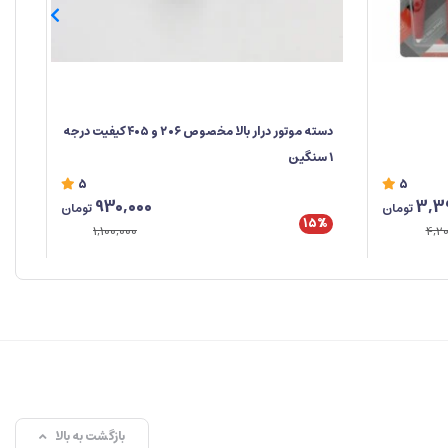
دسته موتور درار بالا مخصوص ۲۰۶ و ۴۰۵ کیفیت درجه
۱ سنگین
سن
5
5
930,000
3,3
تومان
تومان
15%
%
1,100,000
4,20
بازگشت به بالا