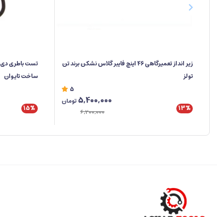
زیر انداز تعمیرگاهی 46 اینچ فایبر گلاس نشکن برند تن
تولز
ساخت تایوان
5
5,400,000
تومان
15%
13%
6,200,000