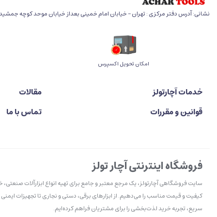
نشانی: آدرس دفتر مرکزی : تهران - خیابان امام خمینی بعداز خیابان موحد کوچه جمشید خو
اﻣﮑﺎن ﺗﺤﻮﯾﻞ اﮐﺴﭙﺮس
خدمات آچارتولز
مقالات
قوانین و مقررات
تماس با ما
فروشگاه اینترنتی آچار تولز
سایت فروشگاهی آچارتولز، یک مرجع معتبر و جامع برای تهیه انواع ابزارآلات صنعتی، 
کیفیت و قیمت مناسب را می‌دهیم. از ابزارهای برقی، دستی و نجاری تا تجهیزات ایمنی 
سریع، تجربه خرید لذت‌بخشی را برای مشتریان فراهم کرده‌ایم.