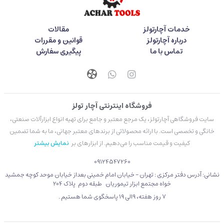
خدمات آچارتولز
مقالات
درباره آچارتولز
قوانین و مقررات
تماس با ما
پیگیری سفارش
فروشگاه اینترنتی آچار تولز
سایت فروشگاهی آچارتولز، یک مرجع معتبر و جامع برای تهیه انواع ابزارآلات صنعتی،
خانگی و تخصصی است. با ارائه محصولاتی از برندهای معتبر جهانی، ما به شما تضمین
کیفیت و قیمت مناسب را می‌دهیم. از ابزارهای بر
نمایش بیشتر
09124547260
نشانی: آدرس دفتر مرکزی : تهران - خیابان امام خمینی بعداز خیابان موحد کوچه جمشید
خواه مجتمع ابزار تیموریان طبقه دوم پلاک 204
۷ روز هفته، 9الی 19 پاسخگوی شما هستیم .