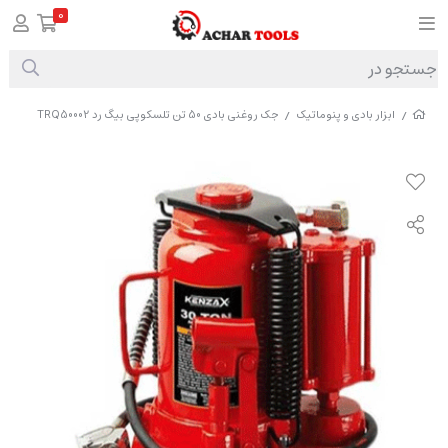
0
ابزار بادی و پنوماتیک
جک روغنی بادی 50 تن تلسکوپی بیگ رد TRQ50002
/
/