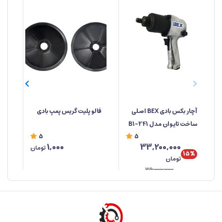
آچار بکس بادی BEX اصلی
فالو پلیت گریس پمپ بادی
پلی
ساخت تایوان مدل 241-B1
5
5
1,000
33,200,000
تومان
15%
تومان
39,000,000