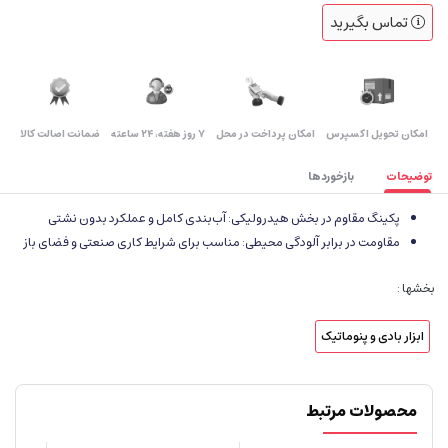
تماس بگیرید
اﻣﮑﺎن ﺗﺤﻮﯾﻞ اﮐﺴﭙﺮس
امکان پرداخت در محل
۷ روز ﻫﻔﺘﻪ، ۲۴ ﺳﺎﻋﺘﻪ
ضمانت اصالت کالا
توضیحات
بازخوردها
پکینگ مقاوم در بخش هیدرولیکی: آب‌بندی کامل و عملکرد بدون نشتی
مقاومت در برابر آلودگی محیطی: مناسب برای شرایط کاری صنعتی و فضای باز
بخشها :
ابزار بادی و پنوماتیک
محصولات مرتبط