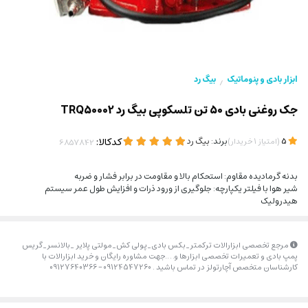
ابزار بادی و پنوماتیک
بیگ رد
/
جک روغنی بادی 50 تن تلسکوپی بیگ رد TRQ50002
(
)
برند:
بیگ رد
کدکالا:
5
امتیاز
1
خریدار
بدنه گرمادیده مقاوم: استحکام بالا و مقاومت در برابر فشار و ضربه
شیر هوا با فیلتر یکپارچه: جلوگیری از ورود ذرات و افزایش طول عمر سیستم
هیدرولیک
مرجع تخصصی ابزارالات ترکمتر_بکس بادی_پولی کش_مولتی پلایر _بالانسر_گریس
پمپ بادی و تعمیرات تخصصی ابزارها و….جهت مشاوره رایگان و خرید ابزارالات با
کارشناسان متخصص آچارتولز در تماس باشید . 09124547260 – 09127640366