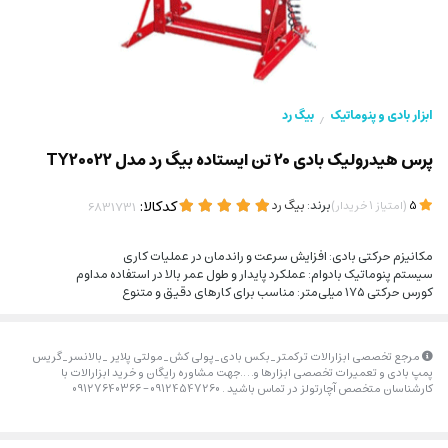
ابزار بادی و پنوماتیک
بیگ رد
/
پرس هیدرولیک بادی 20 تن ایستاده بیگ رد مدل TY20022
(
)
برند:
بیگ رد
کدکالا:
5
امتیاز
1
خریدار
مکانیزم حرکتی بادی: افزایش سرعت و راندمان در عملیات کاری
سیستم پنوماتیک بادوام: عملکرد پایدار و طول عمر بالا در استفاده مداوم
کورس حرکتی ۱۷۵ میلی‌متر: مناسب برای کارهای دقیق و متنوع
مرجع تخصصی ابزارالات ترکمتر_بکس بادی_پولی کش_مولتی پلایر _بالانسر_گریس
پمپ بادی و تعمیرات تخصصی ابزارها و….جهت مشاوره رایگان و خرید ابزارالات با
کارشناسان متخصص آچارتولز در تماس باشید . 09124547260 – 09127640366