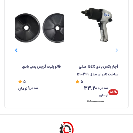
آچار بکس بادی BEX اصلی
فالو پلیت گریس پمپ بادی
پلی
ساخت تایوان مدل 241-B1
5
5
1,000
33,200,000
تومان
15%
تومان
39,000,000