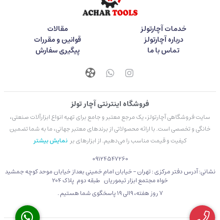
خدمات آچارتولز
مقالات
درباره آچارتولز
قوانین و مقررات
تماس با ما
پیگیری سفارش
فروشگاه اینترنتی آچار تولز
سایت فروشگاهی آچارتولز، یک مرجع معتبر و جامع برای تهیه انواع ابزارآلات صنعتی،
خانگی و تخصصی است. با ارائه محصولاتی از برندهای معتبر جهانی، ما به شما تضمین
کیفیت و قیمت مناسب را می‌دهیم. از ابزارهای بر
نمایش بیشتر
09124547260
نشانی: آدرس دفتر مرکزی : تهران - خیابان امام خمینی بعداز خیابان موحد کوچه جمشید
خواه مجتمع ابزار تیموریان طبقه دوم پلاک 204
۷ روز هفته، 9الی 19 پاسخگوی شما هستیم .