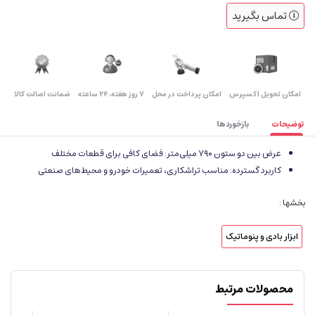
تماس بگیرید
اﻣﮑﺎن ﺗﺤﻮﯾﻞ اﮐﺴﭙﺮس
امکان پرداخت در محل
۷ روز ﻫﻔﺘﻪ، ۲۴ ﺳﺎﻋﺘﻪ
ضمانت اصالت کالا
توضیحات
بازخوردها
عرض بین دو ستون ۷۹۰ میلی‌متر: فضای کافی برای قطعات مختلف
کاربرد گسترده: مناسب تراشکاری، تعمیرات خودرو و محیط‌های صنعتی
بخشها :
ابزار بادی و پنوماتیک
محصولات مرتبط