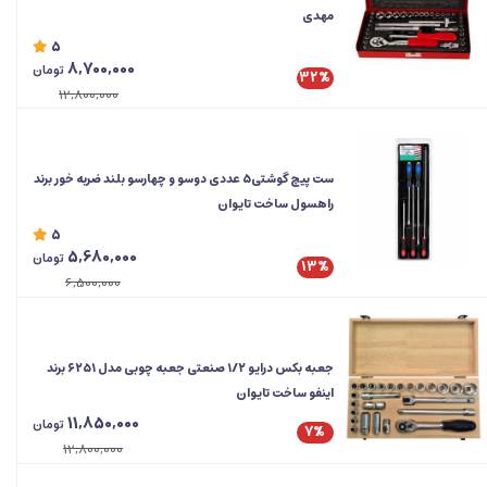
مهدی
5
8,700,000
تومان
32%
12,800,000
ست پیچ گوشتی5 عددی دوسو و چهارسو بلند ضربه خور برند
راهسول ساخت تایوان
5
5,680,000
تومان
13%
6,500,000
جعبه‌ بکس درایو ۱/۲ صنعتی جعبه چوبی مدل ۶۲۵۱ برند
اینفو ساخت تایوان
11,850,000
تومان
7%
12,800,000