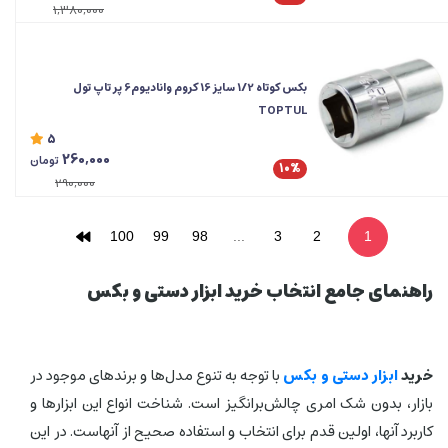
1,380,000
بکس کوتاه 1/2 سایز 16 کروم وانادیوم6 پر تاپ تول
TOPTUL
5
260,000
تومان
10%
290,000
100
99
98
...
3
2
1
راهنمای جامع انتخاب خرید ابزار دستی و بکس
خرید
ابزار دستی و بکس
با توجه به تنوع مدل‌ها و برندهای موجود در
بازار، بدون شک امری چالش‌برانگیز است. شناخت انواع این ابزارها و
کاربرد آنها، اولین قدم برای انتخاب و استفاده صحیح از آنهاست. در این