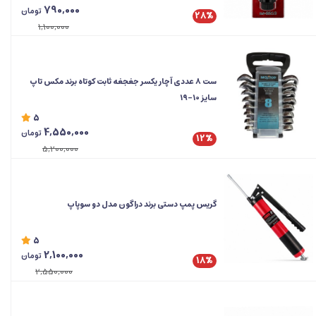
790,000
تومان
28%
1,100,000
ست ۸ عددی آچار یکسر جغجغه ثابت کوتاه برند مکس تاپ
سایز ۱۰-۱۹
5
4,550,000
تومان
12%
5,200,000
گریس پمپ دستی برند دراگون مدل دو سوپاپ
5
2,100,000
تومان
18%
2,550,000