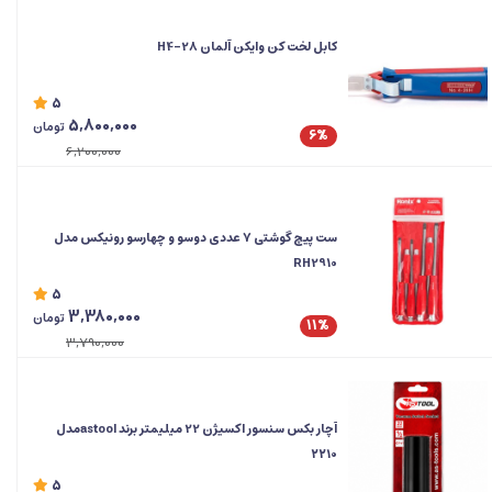
کابل لخت کن وایکن آلمان H4-28
5
5,800,000
تومان
6%
6,200,000
ست پیچ گوشتی 7 عددی دوسو و چهارسو رونیکس مدل
RH2910
5
3,380,000
تومان
11%
3,790,000
آچار بکس سنسور اکسیژن 22 میلیمتر برند astoolمدل
۲۲۱۰
5