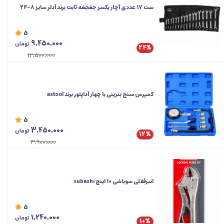
ست 17 عددی آچار یکسر جغجغه ثابت برند آدلر سایز ۸-۲۴
5
9,450,000
تومان
24%
12,500,000
کمپرس سنج بنزینی با چهار آداپتور برند astool
5
3,450,000
تومان
12%
3,900,000
انبرقفلی سوباشی 10 اینچ subashi
5
1,240,000
تومان
10%