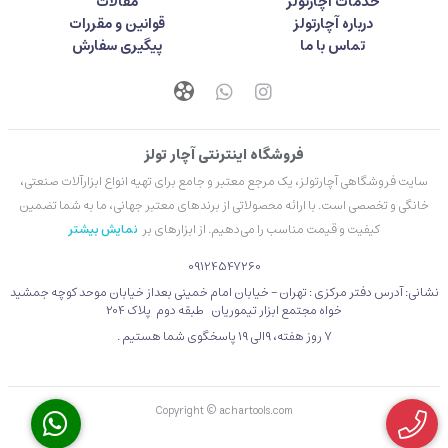
خدمات آچارتولز
مقالات
درباره آچارتولز
قوانین و مقررات
تماس با ما
پیگیری سفارش
فروشگاه اینترنتی آچار تولز
سایت فروشگاهی آچارتولز، یک مرجع معتبر و جامع برای تهیه انواع ابزارآلات صنعتی،
خانگی و تخصصی است. با ارائه محصولاتی از برندهای معتبر جهانی، ما به شما تضمین
کیفیت و قیمت مناسب را می‌دهیم. از ابزارهای بر
نمایش بیشتر
09124547260
نشانی: آدرس دفتر مرکزی : تهران - خیابان امام خمینی بعداز خیابان موحد کوچه جمشید
خواه مجتمع ابزار تیموریان طبقه دوم پلاک 204
۷ روز هفته، 9الی 19 پاسخگوی شما هستیم .
Copyright © achartools.com