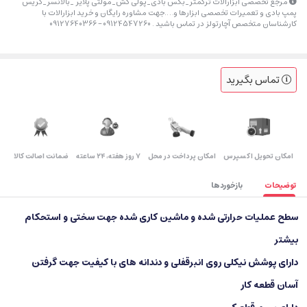
مرجع تخصصی ابزارالات ترکمتر_بکس بادی_پولی کش_مولتی پلایر _بالانسر_گریس
پمپ بادی و تعمیرات تخصصی ابزارها و….جهت مشاوره رایگان و خرید ابزارالات با
کارشناسان متخصص آچارتولز در تماس باشید . 09124547260 – 09127640366
تماس بگیرید
اﻣﮑﺎن ﺗﺤﻮﯾﻞ اﮐﺴﭙﺮس
امکان پرداخت در محل
۷ روز ﻫﻔﺘﻪ، ۲۴ ﺳﺎﻋﺘﻪ
ضمانت اصالت کالا
توضیحات
بازخوردها
سطح عملیات حرارتی شده و ماشین کاری شده جهت سختی و استحکام
بیشتر
دارای پوشش نیکلی روی انبرقفلی و دندانه های با کیفیت جهت گرفتن
آسان قطعه کار