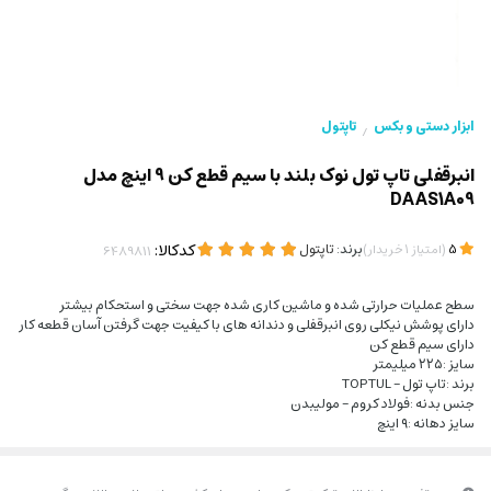
ابزار دستی و بکس
تاپتول
/
انبرقفلی تاپ تول نوک بلند با سیم قطع کن 9 اینچ مدل
DAAS1A09
(
)
برند:
تاپتول
کدکالا:
5
امتیاز
1
خریدار
سطح عملیات حرارتی شده و ماشین کاری شده جهت سختی و استحکام بیشتر
دارای پوشش نیکلی روی انبرقفلی و دندانه های با کیفیت جهت گرفتن آسان قطعه کار
دارای سیم قطع کن
سایز :۲۲۵ میلیمتر
برند :تاپ تول – TOPTUL
جنس بدنه :فولاد کروم – مولیبدن
سایز دهانه :۹ اینچ