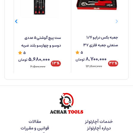
جعبه‌ بکس درایو 1/4
ست پیچ گوشتی5 عددی
صنعتی جعبه فلزی ۳۷
دوسو و چهارسو بلند ضربه
صن
5
5
پارچه ابزار مهدی
خور برند راهسول ساخت
%
8,700,000
5,680,000
تومان
تومان
تایوان
تای
32%
13%
12,800,000
6,500,000
خدمات آچارتولز
مقالات
درباره آچارتولز
قوانین و مقررات