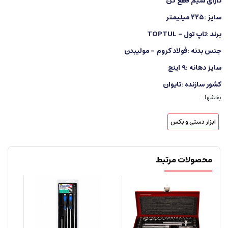
دارای سیم قطع کن
سایز :۲۲۵ میلیمتر
برند :تاپ تول – TOPTUL
جنس بدنه :فولاد کروم – مولیبدن
سایز دهانه :۹ اینچ
کشور سازنده :تایوان
بخشها :
ابزار دستی و بکس
محصولات مرتبط