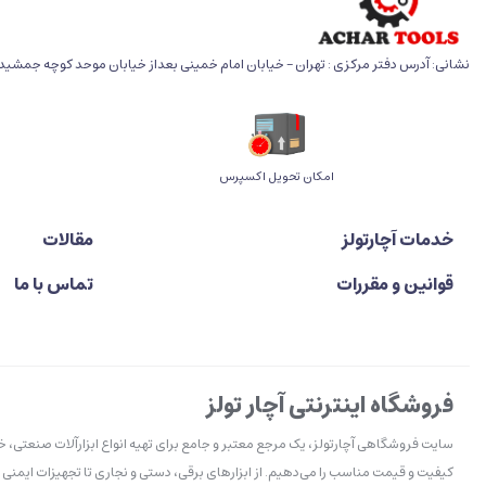
نشانی: آدرس دفتر مرکزی : تهران - خیابان امام خمینی بعداز خیابان موحد کوچه جمشید خو
اﻣﮑﺎن ﺗﺤﻮﯾﻞ اﮐﺴﭙﺮس
خدمات آچارتولز
مقالات
قوانین و مقررات
تماس با ما
فروشگاه اینترنتی آچار تولز
سایت فروشگاهی آچارتولز، یک مرجع معتبر و جامع برای تهیه انواع ابزارآلات صنعتی، 
کیفیت و قیمت مناسب را می‌دهیم. از ابزارهای برقی، دستی و نجاری تا تجهیزات ایمنی 