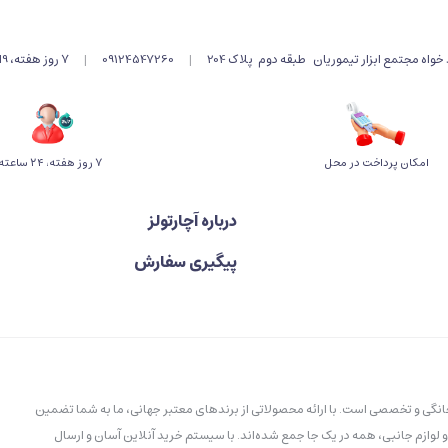
اه مجتمع ابزار تیموریان طبقه دوم پلاک 204
|
09124547260
|
۷ روز هفته، 9الی 19 پاسخگوی شما هستیم .
امکان پرداخت در محل
۷ روز ﻫﻔﺘﻪ، ۲۴ ﺳﺎﻋﺘﻪ
درباره آچارتولز
پیگیری سفارش
خانگی و تخصصی است. با ارائه محصولاتی از برندهای معتبر جهانی، ما به شما تضمین
و لوازم جانبی، همه در یک جا جمع شده‌اند. با سیستم خرید آنلاین آسان و ارسال