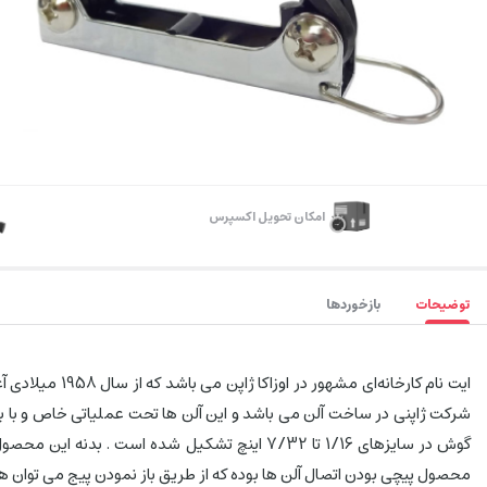
اﻣﮑﺎن ﺗﺤﻮﯾﻞ اﮐﺴﭙﺮس
توضیحات
بازخوردها
گوش در سایزهای 1/16 تا 7/32 اینچ تشکیل شده اس
محصول پیچی بودن اتصال آلن ها بوده که از طریق باز نمودن پیج می توان هر ک