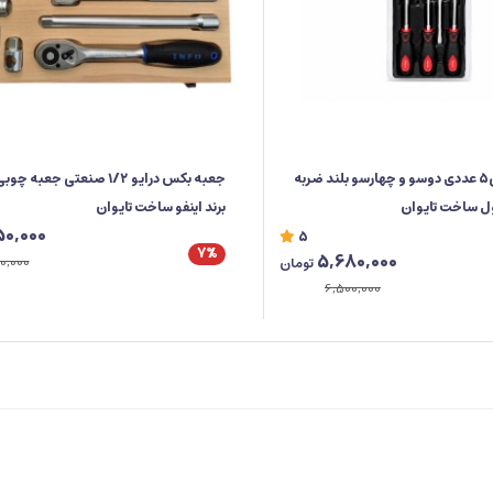
ست پیچ گوشتی5 عددی دوسو و چهارسو بلند ضربه
ول ساخت تایوان
برند اینفو ساخت تایوان
50,000
5
7%
5,680,000
0,000
تومان
6,500,000