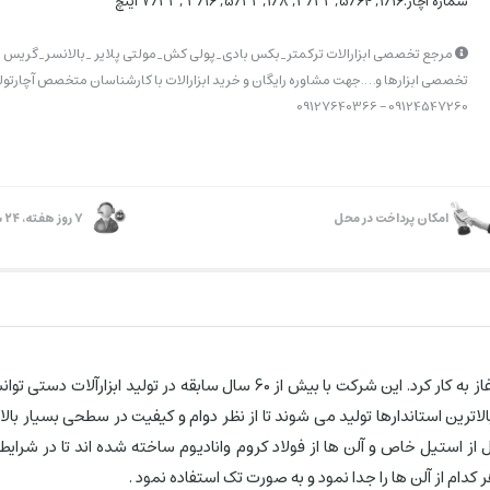
شماره آچار:1/16, 5/64, 3/32, 1/8, 5/32, 3/16 , 7/32 اینچ
مرجع تخصصی ابزارالات ترکمتر_بکس بادی_پولی کش_مولتی پلایر _بالانسر_گریس پ
تخصصی ابزارها و….جهت مشاوره رایگان و خرید ابزارالات با کارشناسان متخصص آچارتولز
09124547260 – 09127640366
امکان پرداخت در محل
۷ روز ﻫﻔﺘﻪ، ۲۴ ﺳﺎﻋﺘﻪ
ایت نام کارخانه‌ای مشهور در اوزاکا ژاپن می باشد که از سال 1958 میلادی آغاز ب
ت . بدنه این محصول از استیل خاص و آلن ها از فولاد کروم وانادیوم ساخته شده اند تا
دام از آلن ها را جدا نمود و به صورت تک استفاده نمود .