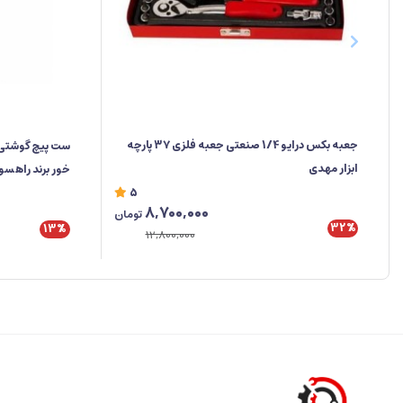
جعبه‌ بکس درایو 1/4 صنعتی جعبه فلزی ۳۷ پارچه
ابزار مهدی
خور برند راهس
5
8,700,000
تومان
32%
13%
12,800,000