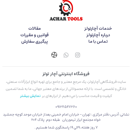
خدمات آچارتولز
مقالات
درباره آچارتولز
قوانین و مقررات
تماس با ما
پیگیری سفارش
فروشگاه اینترنتی آچار تولز
سایت فروشگاهی آچارتولز، یک مرجع معتبر و جامع برای تهیه انواع ابزارآلات صنعتی،
خانگی و تخصصی است. با ارائه محصولاتی از برندهای معتبر جهانی، ما به شما تضمین
کیفیت و قیمت مناسب را می‌دهیم. از ابزارهای بر
نمایش بیشتر
09124547260
نشانی: آدرس دفتر مرکزی : تهران - خیابان امام خمینی بعداز خیابان موحد کوچه جمشید
خواه مجتمع ابزار تیموریان طبقه دوم پلاک 204
۷ روز هفته، 9الی 19 پاسخگوی شما هستیم .