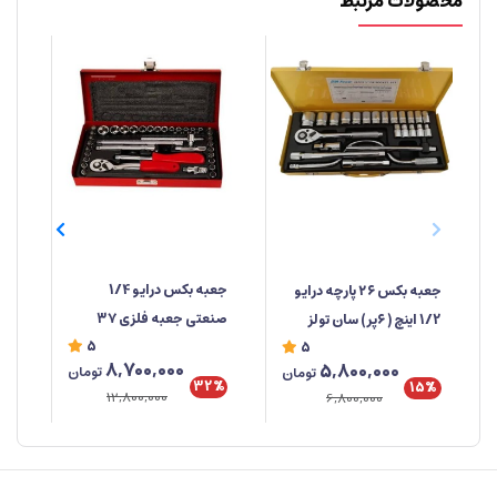
محصولات مرتبط
جعبه‌ بکس درایو 1/4
جعبه بکس ۲۶ پارچه درایو
صنعتی جعبه فلزی ۳۷
1/2 اینچ ( ۶پر) سان تولز
دوس
5
5
پارچه ابزار مهدی
خو
8,700,000
5,800,000
تومان
تومان
تای
32%
%
15%
12,800,000
6,800,000