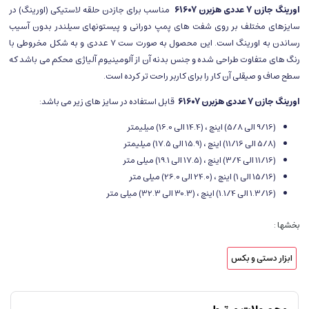
اورینگ جازن 7 عددی هزبرن 61607
مناسب برای جازدن حلقه لاستیکی (اورینگ) در
سایزهای مختلف بر روی شفت های پمپ دورانی و پیستونهای سیلندر بدون آسیب
رساندن به اورینگ است. این محصول به صورت ست 7 عددی و به شکل مخروطی با
رنگ های متفاوت طراحی شده و جنس بدنه آن از آلومینیوم آلیاژی محکم می باشد که
سطح صاف و صیقلی آن کار را برای کاربر راحت تر کرده است.
اورینگ جازن 7 عددی هزبرن 61607
قابل استفاده در سایز های زیر می باشد:
(9/16 الی 5/8) اینچ ، (14.4 الی 16.0) میلیمتر
(5/8 الی 11/16) اینچ ، (15.9 الی 17.5) میلیمتر
(11/16 الی 3/4) اینچ ، (17.5 الی 19.1) میلی متر
(15/16 الی 1) اینچ ، (24.0 الی 26.0) میلی متر
(1.3/16 الی 1.1/4) اینچ ، (30.3 الی 32.3) میلی متر
بخشها :
ابزار دستی و بکس