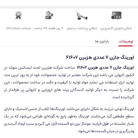
اﻣﮑﺎن ﺗﺤﻮﯾﻞ اﮐﺴﭙﺮس
امکان پرداخت در محل
۷ روز ﻫﻔﺘﻪ، ۲۴ ﺳﺎﻋﺘﻪ
ضمانت اصالت کالا
توضیحات
بازخوردها
اورینگ جازن 7 عددی هزبرن 61607
اورینگ جازن 7 عددی هزبرن 61607
ساخت شرکت هزبرن تحت لیسانس سوئد در
کشور تایوان می باشد.این شرکت معتبر در تولید محصولات خود از به روز ترین متد
تولید ابزار استفاده می نماید.مواد اولیه با کیفیت و دقت در ساخت محصولات ، این
شرکت را نسبت به دیگر تولید کنندگان برند های اروپایی و تایوانی پر طرفدار تر
گردانیده است.
اورینگ نوعی درزبند به شکل دایرای می‌باشد. اورینگ‌ها اغلب از جنس لاستیک و دارای
سطح مقطعی گرد می‌باشند. اورینگ به‌طور رایج به گونه‌ای طراحی می‌شود که در یک
شیار نشسته در طول فرایند مونتاژ بین دو قسمت قرار می گیرد و سبب ایجاد آب‌بندی
ودرزگیری در میان قسمت‌ها می‌شود.