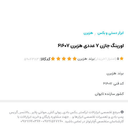
ابزار دستی و بکس
هزبرن
/
اورینگ جازن 7 عددی هزبرن 61607
(
)
برند:
هزبرن
کدکالا:
5
امتیاز
1
خریدار
برند: هزبرن
کد فنی :61607
کشور سازنده:تایوان
مرجع تخصصی ابزارالات ترکمتر_بکس بادی_پولی کش_مولتی پلایر _بالانسر_گریس
پمپ بادی و تعمیرات تخصصی ابزارها و….جهت مشاوره رایگان و خرید ابزارالات با
کارشناسان متخصص آچارتولز در تماس باشید . 09124547260 – 09127640366