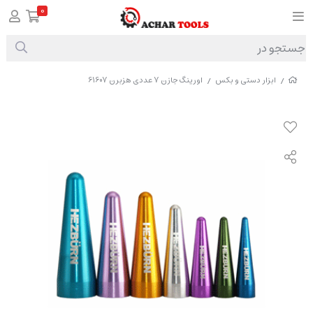
0
ابزار دستی و بکس
اورینگ جازن 7 عددی هزبرن 61607
/
/