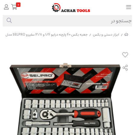
0
ابزار دستی و بکس
جعبه بکس 40 پارچه درایو 1/4 و 3/8 سلپرو SELPRO مدل 73540
/
/