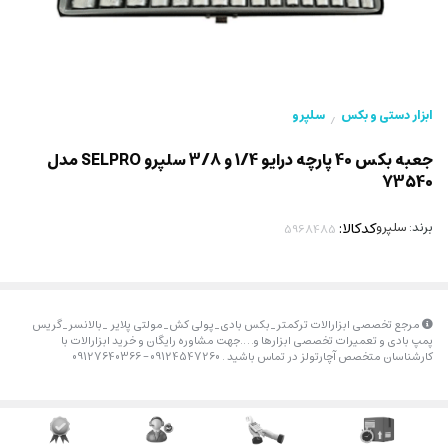
ابزار دستی و بکس
سلپرو
/
جعبه بکس 40 پارچه درایو 1/4 و 3/8 سلپرو SELPRO مدل
73540
برند:
سلپرو
کدکالا:
مرجع تخصصی ابزارالات ترکمتر_بکس بادی_پولی کش_مولتی پلایر _بالانسر_گریس
پمپ بادی و تعمیرات تخصصی ابزارها و….جهت مشاوره رایگان و خرید ابزارالات با
کارشناسان متخصص آچارتولز در تماس باشید . 09124547260 – 09127640366