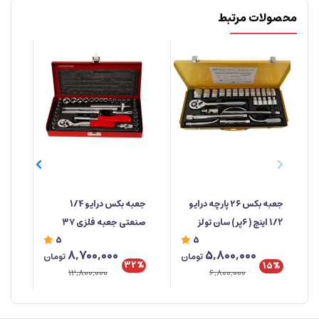
محصولات مرتبط
جعبه‌ بکس درایو 1/4
جعبه بکس ۲۶ پارچه درایو
صنعتی جعبه فلزی ۳۷
1/2 اینچ ( ۶پر) سان تولز
دوس
5
5
پارچه ابزار مهدی
خو
8,700,000
5,800,000
تومان
تومان
تای
32%
%
15%
12,800,000
6,800,000