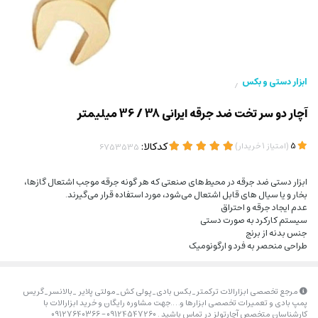
ابزار دستی و بکس
/
آچار دو سر تخت ضد جرقه ایرانی 38 / 36 میلیمتر
(
)
کدکالا:
5
امتیاز
1
خریدار
ابزار دستی ضد جرقه در محیط‌های صنعتی که هر گونه جرقه موجب اشتعال گازها،
بخار و یا سیال های قابل اشتعال می‌شود، مورد استفاده قرار می‌گیرند.
عدم ایجاد جرقه و احتراق
سیستم کارکرد به صورت دستی
جنس بدنه از برنج
طراحی منحصر به فرد و ارگونومیک
مرجع تخصصی ابزارالات ترکمتر_بکس بادی_پولی کش_مولتی پلایر _بالانسر_گریس
پمپ بادی و تعمیرات تخصصی ابزارها و….جهت مشاوره رایگان و خرید ابزارالات با
کارشناسان متخصص آچارتولز در تماس باشید . 09124547260 – 09127640366