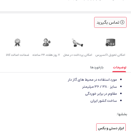
تماس بگیرید
اﻣﮑﺎن ﺗﺤﻮﯾﻞ اﮐﺴﭙﺮس
امکان پرداخت در محل
۷ روز ﻫﻔﺘﻪ، ۲۴ ﺳﺎﻋﺘﻪ
ضمانت اصالت کالا
توضیحات
بازخوردها
مورد استفاده در محیط های گاز دار
سایز
: 38 / 36 میلیمتر
مقاوم در برابر خوردگی
ساخت کشور ایران
بخشها :
ابزار دستی و بکس