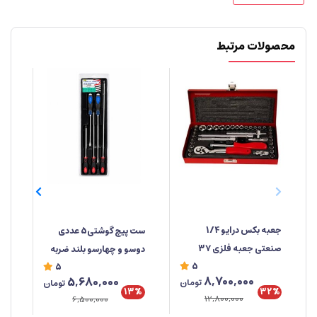
محصولات مرتبط
جعبه‌ بکس درایو 1/4
ست پیچ گوشتی5 عددی
صنعتی جعبه فلزی ۳۷
دوسو و چهارسو بلند ضربه
صن
5
5
پارچه ابزار مهدی
خور برند راهسول ساخت
%
8,700,000
5,680,000
تومان
تومان
تایوان
تای
32%
13%
12,800,000
6,500,000