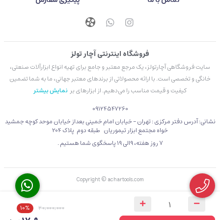
تماس با ما
پیگیری سفارش
فروشگاه اینترنتی آچار تولز
سایت فروشگاهی آچارتولز، یک مرجع معتبر و جامع برای تهیه انواع ابزارآلات صنعتی،
خانگی و تخصصی است. با ارائه محصولاتی از برندهای معتبر جهانی، ما به شما تضمین
کیفیت و قیمت مناسب را می‌دهیم. از ابزارهای بر
نمایش بیشتر
09124547260
نشانی: آدرس دفتر مرکزی : تهران - خیابان امام خمینی بعداز خیابان موحد کوچه جمشید
خواه مجتمع ابزار تیموریان طبقه دوم پلاک 204
۷ روز هفته، 9الی 19 پاسخگوی شما هستیم .
Copyright © achartools.com
10%
20,000,000