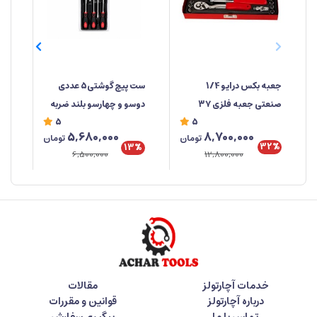
جعبه‌ بکس درایو 1/4
ست پیچ گوشتی5 عددی
صنعتی جعبه فلزی ۳۷
دوسو و چهارسو بلند ضربه
صن
5
5
پارچه ابزار مهدی
خور برند راهسول ساخت
%
8,700,000
5,680,000
تومان
تومان
تایوان
تای
32%
13%
12,800,000
6,500,000
خدمات آچارتولز
مقالات
درباره آچارتولز
قوانین و مقررات