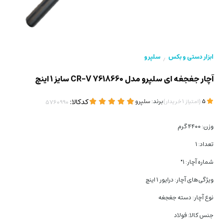
ابزار دستی و بکس
سلپرو
/
آچار جغجغه ای سلپرو مدل CR-V 7618660 سایز 1 اینچ
(
)
برند:
سلپرو
کدکالا:
5
امتیاز
1
خریدار
وزن: ۴۴۰۰ گرم
تعداد: ۱
شماره آچار: ۱"
ویژگی‌های آچار: درایور ۱ اینچ
نوع آچار: دسته جغجغه
جنس کالا: فولاد