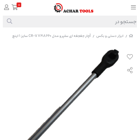
0
ابزار دستی و بکس
آچار جغجغه ای سلپرو مدل CR-V 7618660 سایز 1 اینچ
/
/