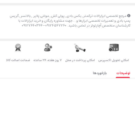
مرجع تخصصی ابزارالات ترکمتر_بکس بادی_پولی کش_مولتی پلایر _بالانسر_گریس
پمپ بادی و تعمیرات تخصصی ابزارها و….جهت مشاوره رایگان و خرید ابزارالات با
کارشناسان متخصص آچارتولز در تماس باشید . 09124547260 – 09127640366
اﻣﮑﺎن ﺗﺤﻮﯾﻞ اﮐﺴﭙﺮس
امکان پرداخت در محل
۷ روز ﻫﻔﺘﻪ، ۲۴ ﺳﺎﻋﺘﻪ
ضمانت اصالت کالا
توضیحات
بازخوردها