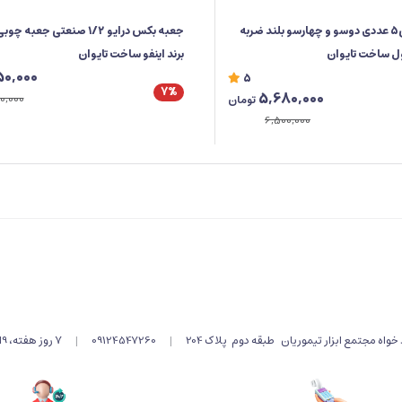
ست پیچ گوشتی5 عددی دوسو و چهارسو بلند ضربه
ول ساخت تایوان
برند اینفو ساخت تایوان
50,000
5
7%
5,680,000
0,000
تومان
6,500,000
اه مجتمع ابزار تیموریان طبقه دوم پلاک 204
|
09124547260
|
۷ روز هفته، 9الی 19 پاسخگوی شما هستیم .