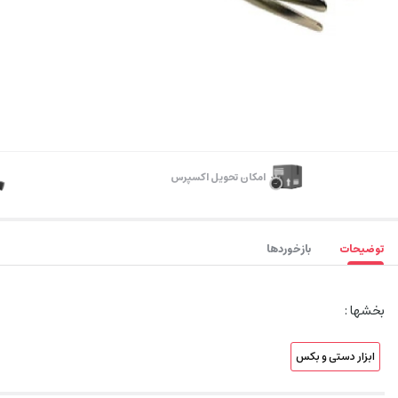
اﻣﮑﺎن ﺗﺤﻮﯾﻞ اﮐﺴﭙﺮس
توضیحات
بازخوردها
بخشها :
ابزار دستی و بکس