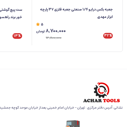
جعبه‌ بکس درایو 1/4 صنعتی جعبه فلزی ۳۷ پارچه
ابزار مهدی
خور برند راهس
5
8,700,000
تومان
32%
13%
12,800,000
نشانی: آدرس دفتر مرکزی : تهران - خیابان امام خمینی بعداز خیابان موحد کوچه جمشید خو