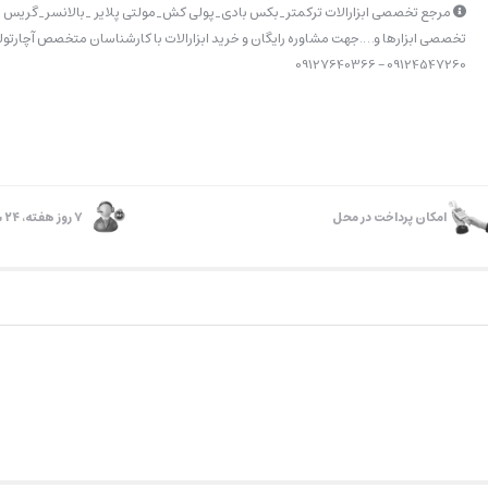
مرجع تخصصی ابزارالات ترکمتر_بکس بادی_پولی کش_مولتی پلایر _بالانسر_گریس پ
تخصصی ابزارها و….جهت مشاوره رایگان و خرید ابزارالات با کارشناسان متخصص آچارتولز
09124547260 – 09127640366
امکان پرداخت در محل
۷ روز ﻫﻔﺘﻪ، ۲۴ ﺳﺎﻋﺘﻪ