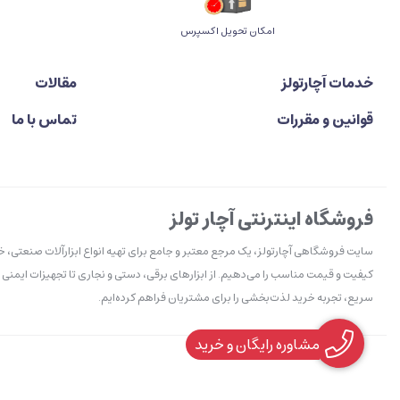
اﻣﮑﺎن ﺗﺤﻮﯾﻞ اﮐﺴﭙﺮس
خدمات آچارتولز
مقالات
قوانین و مقررات
تماس با ما
فروشگاه اینترنتی آچار تولز
سایت فروشگاهی آچارتولز، یک مرجع معتبر و جامع برای تهیه انواع ابزارآلات صنعتی، 
کیفیت و قیمت مناسب را می‌دهیم. از ابزارهای برقی، دستی و نجاری تا تجهیزات ایمنی 
سریع، تجربه خرید لذت‌بخشی را برای مشتریان فراهم کرده‌ایم.
مشاوره رایگان و خرید