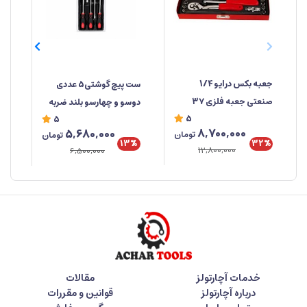
جعبه‌ بکس درایو 1/4
ست پیچ گوشتی5 عددی
صنعتی جعبه فلزی ۳۷
دوسو و چهارسو بلند ضربه
صن
5
5
پارچه ابزار مهدی
خور برند راهسول ساخت
%
8,700,000
5,680,000
تومان
تومان
تایوان
تای
32%
13%
12,800,000
6,500,000
خدمات آچارتولز
مقالات
درباره آچارتولز
قوانین و مقررات