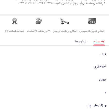
کارشناسان متخصص آچارتولز در تماس باشید . 09124547260 – 09127640366
اﻣﮑﺎن ﺗﺤﻮﯾﻞ اﮐﺴﭙﺮس
امکان پرداخت در محل
۷ روز ﻫﻔﺘﻪ، ۲۴ ﺳﺎﻋﺘﻪ
ضمانت اصالت کالا
توضیحات
بازخوردها
وزن
۳۷۳ گرم
تعداد
۱
ویژگی‌های آچار