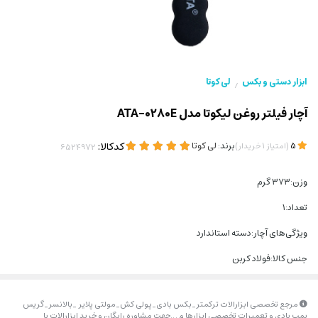
ابزار دستی و بکس
لی کوتا
/
آچار فیلتر روغن لیکوتا مدل ATA-0280E
(
)
برند:
لی کوتا
کدکالا:
5
امتیاز
1
خریدار
وزن:۳۷۳ گرم
تعداد:۱
ویژگی‌های آچار:دسته استاندارد
جنس کالا:فولاد کربن
مرجع تخصصی ابزارالات ترکمتر_بکس بادی_پولی کش_مولتی پلایر _بالانسر_گریس
پمپ بادی و تعمیرات تخصصی ابزارها و….جهت مشاوره رایگان و خرید ابزارالات با