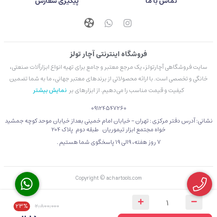
تماس با ما
پیگیری سفارش
فروشگاه اینترنتی آچار تولز
سایت فروشگاهی آچارتولز، یک مرجع معتبر و جامع برای تهیه انواع ابزارآلات صنعتی،
خانگی و تخصصی است. با ارائه محصولاتی از برندهای معتبر جهانی، ما به شما تضمین
کیفیت و قیمت مناسب را می‌دهیم. از ابزارهای بر
نمایش بیشتر
09124547260
نشانی: آدرس دفتر مرکزی : تهران - خیابان امام خمینی بعداز خیابان موحد کوچه جمشید
خواه مجتمع ابزار تیموریان طبقه دوم پلاک 204
۷ روز هفته، 9الی 19 پاسخگوی شما هستیم .
Copyright © achartools.com
23%
2,800,000