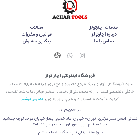
خدمات آچارتولز
مقالات
درباره آچارتولز
قوانین و مقررات
تماس با ما
پیگیری سفارش
فروشگاه اینترنتی آچار تولز
سایت فروشگاهی آچارتولز، یک مرجع معتبر و جامع برای تهیه انواع ابزارآلات صنعتی،
خانگی و تخصصی است. با ارائه محصولاتی از برندهای معتبر جهانی، ما به شما تضمین
کیفیت و قیمت مناسب را می‌دهیم. از ابزارهای بر
نمایش بیشتر
09124547260
نشانی: آدرس دفتر مرکزی : تهران - خیابان امام خمینی بعداز خیابان موحد کوچه جمشید
خواه مجتمع ابزار تیموریان طبقه دوم پلاک 204
۷ روز هفته، 9الی 19 پاسخگوی شما هستیم .