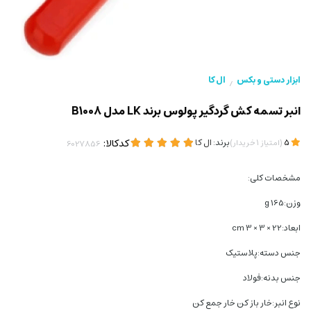
ابزار دستی و بکس
ال کا
/
انبر تسمه کش گردگیر پولوس برند LK مدل B1008
(
)
برند:
ال کا
کدکالا:
5
امتیاز
1
خریدار
مشخصات کلی:
وزن:165 g
ابعاد:22 × 3 × 3 cm
جنس دسته:پلاستیک
جنس بدنه:فولاد
نوع انبر:خار باز کن خار جمع کن