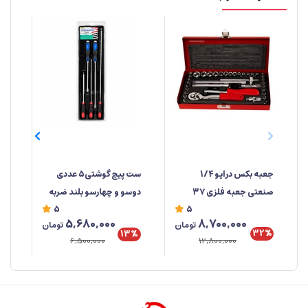
جعبه‌ بکس درایو 1/4
ست پیچ گوشتی5 عددی
صنعتی جعبه فلزی ۳۷
دوسو و چهارسو بلند ضربه
صن
5
5
پارچه ابزار مهدی
خور برند راهسول ساخت
%
8,700,000
5,680,000
تومان
تومان
تایوان
تای
32%
13%
12,800,000
6,500,000