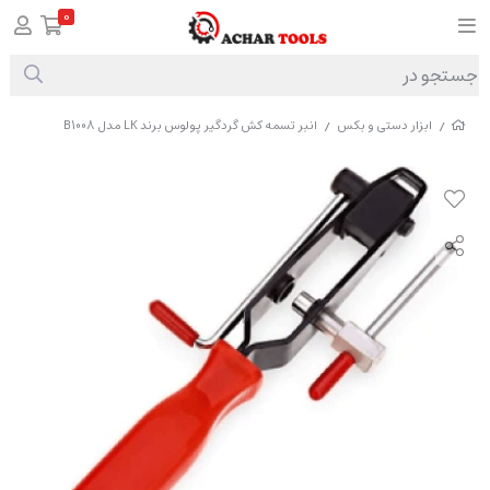
0
ابزار دستی و بکس
انبر تسمه کش گردگیر پولوس برند LK مدل B1008
/
/