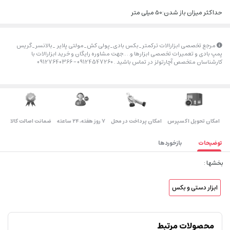
حداکثر میزان باز شدن:50 میلی متر
مرجع تخصصی ابزارالات ترکمتر_بکس بادی_پولی کش_مولتی پلایر _بالانسر_گریس
پمپ بادی و تعمیرات تخصصی ابزارها و….جهت مشاوره رایگان و خرید ابزارالات با
کارشناسان متخصص آچارتولز در تماس باشید . 09124547260 – 09127640366
اﻣﮑﺎن ﺗﺤﻮﯾﻞ اﮐﺴﭙﺮس
امکان پرداخت در محل
۷ روز ﻫﻔﺘﻪ، ۲۴ ﺳﺎﻋﺘﻪ
ضمانت اصالت کالا
توضیحات
بازخوردها
بخشها :
ابزار دستی و بکس
محصولات مرتبط