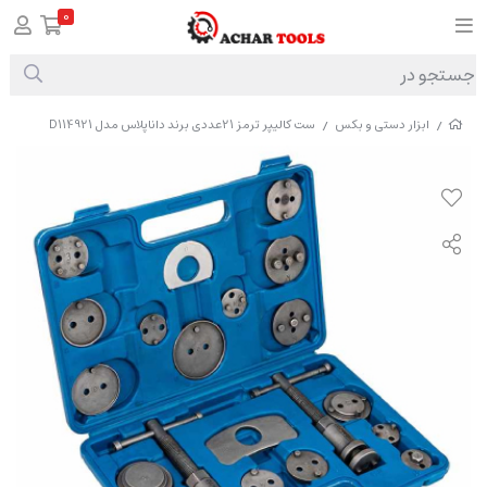
0
ابزار دستی و بکس
ست کالیپر ترمز 21عددی برند داناپلاس مدل D114921
/
/