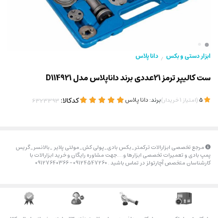
ابزار دستی و بکس
دانا پلاس
/
ست کالیپر ترمز 21عددی برند داناپلاس مدل D114921
(
)
برند:
دانا پلاس
کدکالا:
5
امتیاز
1
خریدار
مرجع تخصصی ابزارالات ترکمتر_بکس بادی_پولی کش_مولتی پلایر _بالانسر_گریس
پمپ بادی و تعمیرات تخصصی ابزارها و….جهت مشاوره رایگان و خرید ابزارالات با
کارشناسان متخصص آچارتولز در تماس باشید . 09124547260 – 09127640366