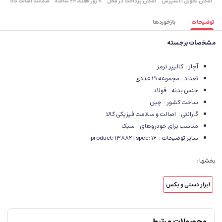
اﻣﮑﺎن ﺗﺤﻮﯾﻞ اﮐﺴﭙﺮس
امکان پرداخت در محل
۷ روز ﻫﻔﺘﻪ، ۲۴ ﺳﺎﻋﺘﻪ
ضمانت اصالت کالا
توضیحات
بازخوردها
مشخصات برجسته
آچار :
کالیپر ترمز
تعداد :
مجموعه 21 عددی
جنس بدنه :
فولاد
ساخت کشور :
چین
گارانتی :
اصالت و سلامت فیزیکی کالا
مناسب برای خودروهای :
سبک
سایر توضیحات :
product: 13882 | spec: 16
بخشها :
ابزار دستی و بکس
محصولات مرتبط