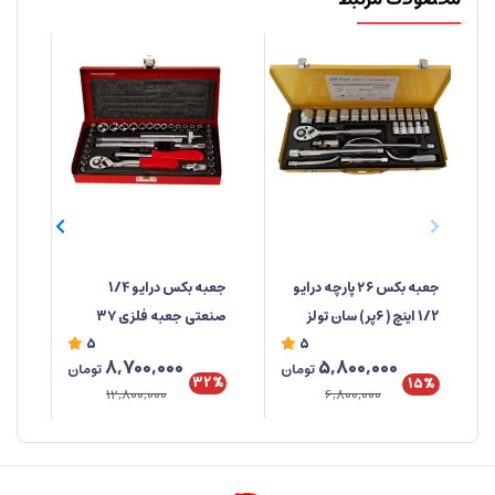
جعبه‌ بکس درایو 1/4
جعبه بکس ۲۶ پارچه درایو
صنعتی جعبه فلزی ۳۷
1/2 اینچ ( ۶پر) سان تولز
دوس
5
5
پارچه ابزار مهدی
خو
8,700,000
5,800,000
تومان
تومان
تای
32%
%
15%
12,800,000
6,800,000