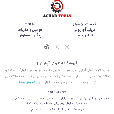
خدمات آچارتولز
مقالات
درباره آچارتولز
قوانین و مقررات
تماس با ما
پیگیری سفارش
فروشگاه اینترنتی آچار تولز
سایت فروشگاهی آچارتولز، یک مرجع معتبر و جامع برای تهیه انواع ابزارآلات صنعتی،
خانگی و تخصصی است. با ارائه محصولاتی از برندهای معتبر جهانی، ما به شما تضمین
کیفیت و قیمت مناسب را می‌دهیم. از ابزارهای بر
نمایش بیشتر
09124547260
نشانی: آدرس دفتر مرکزی : تهران - خیابان امام خمینی بعداز خیابان موحد کوچه جمشید
خواه مجتمع ابزار تیموریان طبقه دوم پلاک 204
۷ روز هفته، 9الی 19 پاسخگوی شما هستیم .