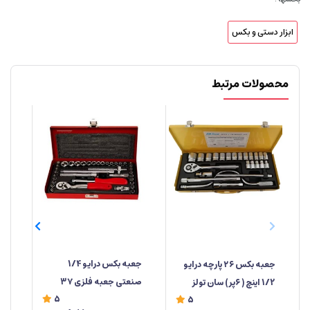
ابزار دستی و بکس
محصولات مرتبط
جعبه‌ بکس درایو 1/4
جعبه بکس ۲۶ پارچه درایو
صنعتی جعبه فلزی ۳۷
1/2 اینچ ( ۶پر) سان تولز
دوس
5
5
پارچه ابزار مهدی
خو