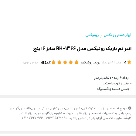
ابزار دستی و بکس
رونیکس
/
انبر دم باریک رونیکس مدل RH-1366 سایز 6 اینچ
(
)
برند:
رونیکس
کدکالا:
5
امتیاز
1
خریدار
-ابعاد 6اینچ/150میلیمتر
-جنس کربن استیل
-جنس دسته پلاستیک
مرجع تخصصی ابزارالات ترکمتر_بکس بادی_پولی کش_مولتی پلایر _بالانسر_گریس
پمپ بادی و تعمیرات تخصصی ابزارها و….جهت مشاوره رایگان و خرید ابزارالات با
کارشناسان متخصص آچارتولز در تماس باشید . 09124547260 – 09127640366