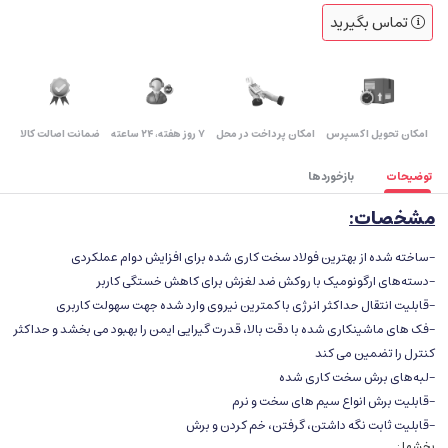
تماس بگیرید
اﻣﮑﺎن ﺗﺤﻮﯾﻞ اﮐﺴﭙﺮس
امکان پرداخت در محل
۷ روز ﻫﻔﺘﻪ، ۲۴ ﺳﺎﻋﺘﻪ
ضمانت اصالت کالا
توضیحات
بازخوردها
مشخصات:
-ساخته شده از بهترین فولاد سخت کاری شده برای افزایش دوام عملکردی
-دسته‌های ارگونومیک با روکش ضد لغزش برای کاهش خستگی کاربر
-قابلیت انتقال حداکثر انرژی با کمترین نیروی وارد شده جهت سهولت کاربری
-فک های ماشینکاری شده با دقت بالا، قدرت گیرایی ایمن را بهبود می بخشد و حداکثر
کنترل را تضمین می کند
-لبه‌های برش سخت کاری شده
-قابلیت برش انواع سیم های سخت و نرم
-قابلیت ثابت نگه داشتن، گرفتن، خم کردن و برش
بخشها :