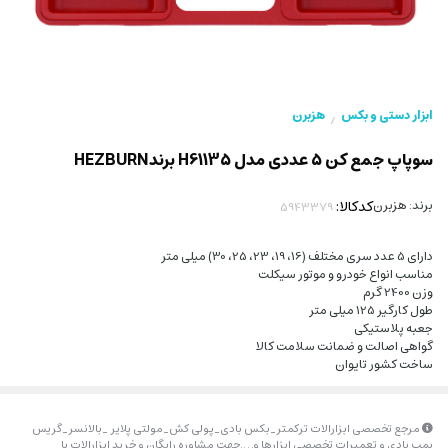
ابزار دستی و بکس
هزبرن
/
سوپاپ جمع کن 5 عددی مدل H61135 برندHEZBURN
برند:
هزبرن
کدکالا:
دارای 5 عدد سری مختلف (16، 19، 23، 25، 30) میلی متر
مناسب انواع خودرو و موتور سیکلت
وزن 2400 گرم
طول کارگیر 125 میلی متر
جعبه پلاستیکی
گواهی اصالت و ضمانت سلامت کالا
ساخت کشور تایوان
مرجع تخصصی ابزارالات ترکمتر_بکس بادی_پولی کش_مولتی پلایر _بالانسر_گریس
پمپ بادی و تعمیرات تخصصی ابزارها و….جهت مشاوره رایگان و خرید ابزارالات با