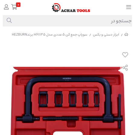
0
ابزار دستی و بکس
سوپاپ جمع کن 5 عددی مدل H61135 برندHEZBURN
/
/