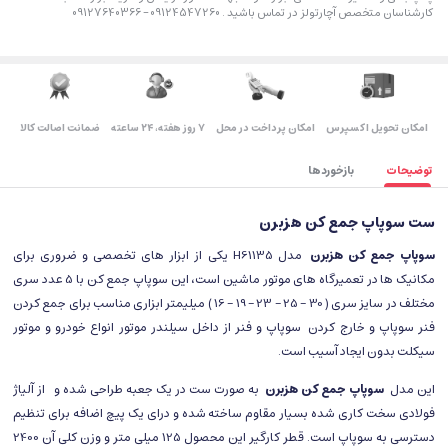
کارشناسان متخصص آچارتولز در تماس باشید . 09124547260 – 09127640366
اﻣﮑﺎن ﺗﺤﻮﯾﻞ اﮐﺴﭙﺮس
امکان پرداخت در محل
۷ روز ﻫﻔﺘﻪ، ۲۴ ﺳﺎﻋﺘﻪ
ضمانت اصالت کالا
توضیحات
بازخوردها
ست سوپاپ جمع کن هزبرن
سوپاپ جمع کن هزبرن
مدل H61135 یکی از ابزار های تخصصی و ضروری برای
مکانیک ها در تعمیرگاه های موتور ماشین است، این سوپاپ جمع کن با 5 عدد سری
مختلف در سایز سری ( 30 – 25 – 23 – 19 – 16 ) میلیمتر ابزاری مناسب برای جمع کردن
فنر سوپاپ و خارج کردن سوپاپ و فنر از داخل سیلندر موتور انواع خودرو و موتور
سیکلت بدون ایجاد آسیب است.
این مدل
سوپاپ جمع کن هزبرن
به صورت ست در یک جعبه طراحی شده و از آلیاژ
فولادی سخت کاری شده بسیار مقاوم ساخته شده و درای یک پیچ اضافه برای تنظیم
دسترسی به سوپاپ است. قطر کارگیر این محصول 125 میلی متر و وزن کلی آن 2400