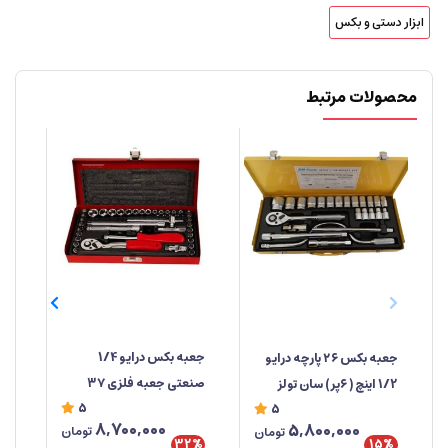
ابزار دستی و بکس
محصولات مرتبط
جعبه‌ بکس درایو 1/4
جعبه بکس ۲۶ پارچه درایو
صنعتی جعبه فلزی ۳۷
1/2 اینچ ( ۶پر) سان تولز
دوس
5
5
پارچه ابزار مهدی
خو
8,700,000
5,800,000
تومان
تومان
تای
32%
%
15%