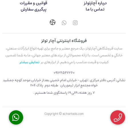
درباره آچارتولز
قوانین و مقررات
تماس با ما
پیگیری سفارش
فروشگاه اینترنتی آچار تولز
سایت فروشگاهی آچارتولز، یک مرجع معتبر و جامع برای تهیه انواع ابزارآلات صنعتی،
خانگی و تخصصی است. با ارائه محصولاتی از برندهای معتبر جهانی، ما به شما تضمین
کیفیت و قیمت مناسب را می‌دهیم. از ابزارهای بر
نمایش بیشتر
09124547260
نشانی: آدرس دفتر مرکزی : تهران - خیابان امام خمینی بعداز خیابان موحد کوچه جمشید
خواه مجتمع ابزار تیموریان طبقه دوم پلاک 204
۷ روز هفته، 9الی 19 پاسخگوی شما هستیم .
Copyright © achartools.com