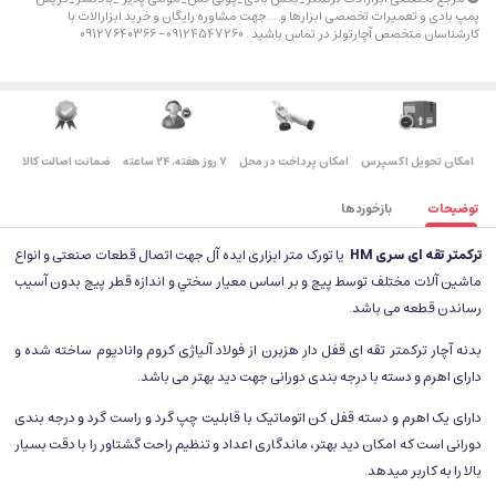
پمپ بادی و تعمیرات تخصصی ابزارها و….جهت مشاوره رایگان و خرید ابزارالات با
کارشناسان متخصص آچارتولز در تماس باشید . 09124547260 – 09127640366
اﻣﮑﺎن ﺗﺤﻮﯾﻞ اﮐﺴﭙﺮس
امکان پرداخت در محل
۷ روز ﻫﻔﺘﻪ، ۲۴ ﺳﺎﻋﺘﻪ
ضمانت اصالت کالا
توضیحات
بازخوردها
ترکمتر تقه ای سری HM
یا تورک متر ابزاری ایده آل جهت اتصال قطعات صنعتی و انواع
ماشين آلات مختلف توسط پيچ و بر اساس معيار سختي و اندازه قطر پیچ بدون آسیب
رساندن قطعه می باشد.
بدنه آچار ترکمتر تقه ای قفل دار هزبرن از فولاد آلیاژی کروم وانادیوم ساخته شده و
دارای اهرم و دسته با درجه بندی دورانی جهت دید بهتر می باشد.
دارای یک اهرم و دسته قفل کن اتوماتیک با قابلیت چپ گرد و راست گرد و درجه بندی
دورانی است که امکان دید بهتر، ماندگاری اعداد و تنظیم راحت گشتاور را با دقت بسیار
بالا را به کاربر میدهد.