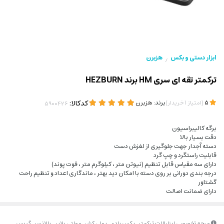
ابزار دستی و بکس
هزبرن
/
ترکمتر تقه ای سری HM برند HEZBURN
(
)
برند:
هزبرن
کدکالا:
5
امتیاز
1
خریدار
برگه کالیبراسیون
دقت بسیار بالا
دسته آجدار جهت جلوگیری از لغزش دست
قابلیت راستگرد و چپ گرد
دارای سه مقیاس قابل تنظیم (نیوتن متر ، کیلوگرم متر ، فوت پوند)
درجه بندی دورانی بر روی دسته با امکان دید بهتر ، ماندگاری اعداد و تنظیم راحت
گشتاور
دارای ضمانت اصالت
مرجع تخصصی ابزارالات ترکمتر_بکس بادی_پولی کش_مولتی پلایر _بالانسر_گریس