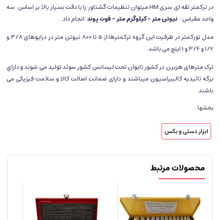
در ترکمتر تقه ای سری HM میتوان تنظیمات گشتاور را با دقت بسیار بالا بر اساس سه
واحد مقیاس :
نیوتن متر – کیلوگرم متر – فوت پوند
انجام داد.
مدل تورکمتر در ظرفیت این گروه ترکمترها از 5 تا 800 نیوتن متر در درایوهای 3/8 و
1/2 و 3/4 و 1 اینچ می باشد.
ترک مترهای هزبرن در کشور تایوان تحت لیسانس کشور سوئد تولید می شوند و داراي
برگه تائیدیه كاليبراسيون میباشند و دارای ضمانت اصالت کالا و سلامت فیزیکی می
باشند.
بخشها :
ابزار دستی و بکس
محصولات مرتبط