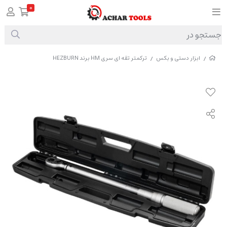
0
ابزار دستی و بکس
ترکمتر تقه ای سری HM برند HEZBURN
/
/