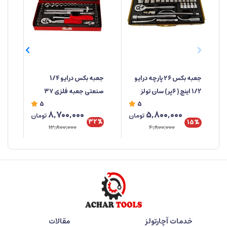
جعبه‌ بکس درایو 1/4
جعبه بکس ۲۶ پارچه درایو
صنعتی جعبه فلزی ۳۷
1/2 اینچ ( ۶پر) سان تولز
دوس
5
5
پارچه ابزار مهدی
خو
8,700,000
5,800,000
تومان
تومان
تای
32%
%
15%
12,800,000
6,800,000
خدمات آچارتولز
مقالات