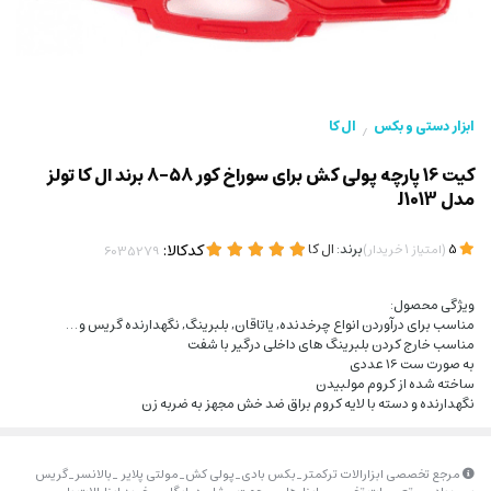
ابزار دستی و بکس
ال کا
/
کیت 16 پارچه پولی کش برای سوراخ کور 58-8 برند ال کا تولز
مدل J1013
(
)
برند:
ال کا
کدکالا:
5
امتیاز
1
خریدار
ویژگی محصول:
مناسب برای درآوردن انواع چرخدنده, یاتاقان, بلبرینگ, نگهدارنده گریس و …
مناسب خارج کردن بلبرینگ های داخلی درگیر با شفت
به صورت ست 16 عددی
ساخته شده از کروم مولبیدن
نگهدارنده و دسته با لایه کروم براق ضد خش مجهز به ضربه زن
مرجع تخصصی ابزارالات ترکمتر_بکس بادی_پولی کش_مولتی پلایر _بالانسر_گریس