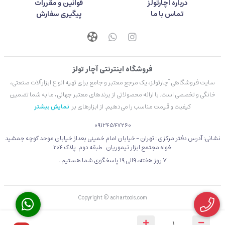
درباره آچارتولز
قوانین و مقررات
تماس با ما
پیگیری سفارش
فروشگاه اینترنتی آچار تولز
سایت فروشگاهی آچارتولز، یک مرجع معتبر و جامع برای تهیه انواع ابزارآلات صنعتی،
خانگی و تخصصی است. با ارائه محصولاتی از برندهای معتبر جهانی، ما به شما تضمین
کیفیت و قیمت مناسب را می‌دهیم. از ابزارهای بر
نمایش بیشتر
09124547260
نشانی: آدرس دفتر مرکزی : تهران - خیابان امام خمینی بعداز خیابان موحد کوچه جمشید
خواه مجتمع ابزار تیموریان طبقه دوم پلاک 204
۷ روز هفته، 9الی 19 پاسخگوی شما هستیم .
Copyright © achartools.com