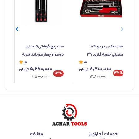
جعبه‌ بکس درایو 1/4
ست پیچ گوشتی5 عددی
صنعتی جعبه فلزی ۳۷
دوسو و چهارسو بلند ضربه
صن
5
5
پارچه ابزار مهدی
خور برند راهسول ساخت
%
8,700,000
5,680,000
تومان
تومان
تایوان
تای
32%
13%
12,800,000
6,500,000
خدمات آچارتولز
مقالات