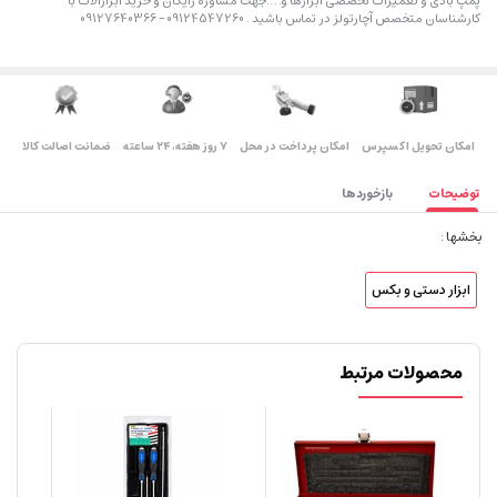
پمپ بادی و تعمیرات تخصصی ابزارها و….جهت مشاوره رایگان و خرید ابزارالات با
کارشناسان متخصص آچارتولز در تماس باشید . 09124547260 – 09127640366
اﻣﮑﺎن ﺗﺤﻮﯾﻞ اﮐﺴﭙﺮس
امکان پرداخت در محل
۷ روز ﻫﻔﺘﻪ، ۲۴ ﺳﺎﻋﺘﻪ
ضمانت اصالت کالا
توضیحات
بازخوردها
بخشها :
ابزار دستی و بکس
محصولات مرتبط