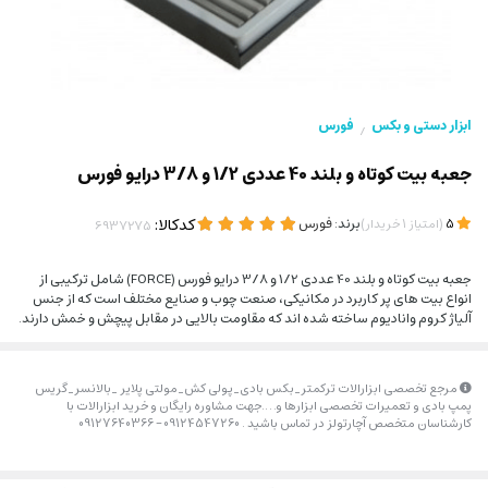
ابزار دستی و بکس
فورس
/
جعبه بیت کوتاه و بلند 40 عددی 1/2 و 3/8 درایو فورس
(
)
برند:
فورس
کدکالا:
5
امتیاز
1
خریدار
جعبه بیت کوتاه و بلند 40 عددی 1/2 و 3/8 درایو فورس (FORCE) شامل ترکیبی از
انواع بیت های پر کاربرد در مکانیکی، صنعت چوب و صنایع مختلف است که از جنس
آلیاژ کروم وانادیوم ساخته شده اند که مقاومت بالایی در مقابل پیچش و خمش دارند.
مرجع تخصصی ابزارالات ترکمتر_بکس بادی_پولی کش_مولتی پلایر _بالانسر_گریس
پمپ بادی و تعمیرات تخصصی ابزارها و….جهت مشاوره رایگان و خرید ابزارالات با
کارشناسان متخصص آچارتولز در تماس باشید . 09124547260 – 09127640366