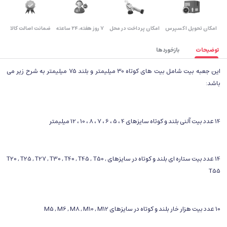
اﻣﮑﺎن ﺗﺤﻮﯾﻞ اﮐﺴﭙﺮس
امکان پرداخت در محل
۷ روز ﻫﻔﺘﻪ، ۲۴ ﺳﺎﻋﺘﻪ
ضمانت اصالت کالا
توضیحات
بازخوردها
این جعبه بیت شامل بیت های کوتاه 30 میلیمتر و بلند 75 میلیمتر به شرح زیر می
باشد:
14 عدد بیت آلنی بلند و کوتاه سایزهای 4 ، 5 ، 6 ، 7 ، 8 ، 10 ، 12 میلیمتر
14 عدد بیت ستاره ای بلند و کوتاه در سایزهای T20 , T25 , T27 , T30 , T40 , T45 , T50 ,
T55
10 عدد بیت هزار خار بلند و کوتاه در سایزهای M5 , M6 , M8 , M10 , M12