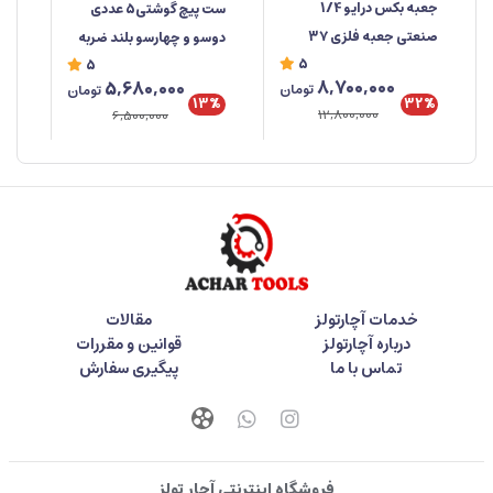
جعبه‌ بکس درایو 1/4
ست پیچ گوشتی5 عددی
صنعتی جعبه فلزی ۳۷
دوسو و چهارسو بلند ضربه
صن
5
5
پارچه ابزار مهدی
خور برند راهسول ساخت
%
8,700,000
5,680,000
تومان
تومان
تایوان
تای
32%
13%
12,800,000
6,500,000
خدمات آچارتولز
مقالات
درباره آچارتولز
قوانین و مقررات
تماس با ما
پیگیری سفارش
فروشگاه اینترنتی آچار تولز