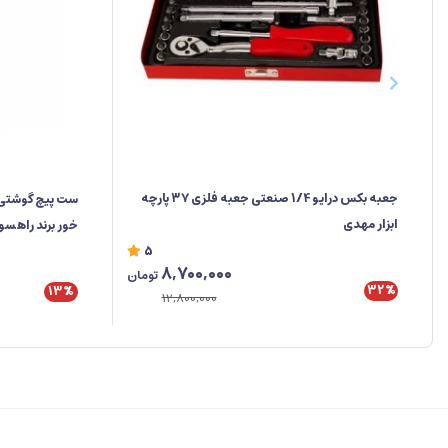
جعبه‌ بکس درایو 1/4 صنعتی جعبه فلزی ۳۷ پارچه
ابزار مهدی
خور برند راهس
5
8,700,000
تومان
32%
13%
12,800,000