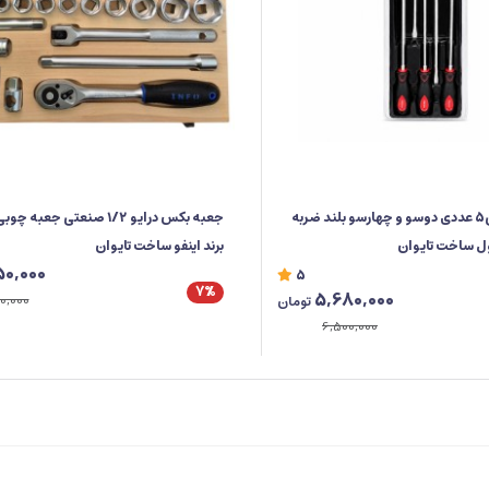
ست پیچ گوشتی5 عددی دوسو و چهارسو بلند ضربه
ول ساخت تایوان
برند اینفو ساخت تایوان
50,000
5
7%
5,680,000
0,000
تومان
6,500,000