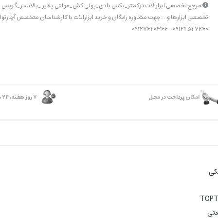
مرجع تخصصی ابزارالات ترکمتر_بکس بادی_پولی کش_مولتی پلایر _بالانسر_گریس پ
تخصصی ابزارها و….جهت مشاوره رایگان و خرید ابزارالات با کارشناسان متخصص آچارتولز
09124547260 – 09127640366
امکان پرداخت در محل
۷ روز ﻫﻔﺘﻪ، ۲۴ ﺳﺎﻋﺘﻪ
کی
تی