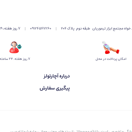
اه مجتمع ابزار تیموریان طبقه دوم پلاک 204
|
09124547260
|
۷ روز هفته، 9الی 19 پاسخگوی شما هستیم .
امکان پرداخت در محل
۷ روز ﻫﻔﺘﻪ، ۲۴ ﺳﺎﻋﺘﻪ
درباره آچارتولز
پیگیری سفارش
خانگی و تخصصی است. با ارائه محصولاتی از برندهای معتبر جهانی، ما به شما تضمین