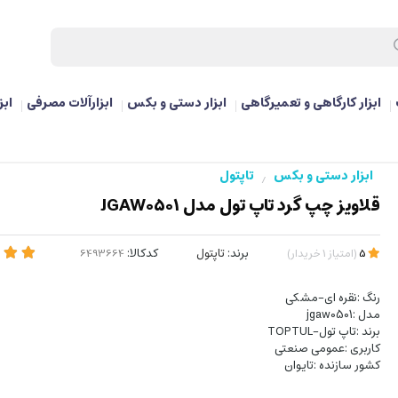
ابزار کارگاهی و تعمیرگاهی
ابزار دستی و بکس
ابزارآلات مصرفی
ابز
ابزار دستی و بکس
تاپتول
/
قلاویز چپ‌ گرد تاپ تول مدل JGAW0501
برند:
تاپتول
کدکالا:
5
(
امتیاز
1
خریدار
)
رنگ‌ :نقره ای-مشکی
مدل‌ :jgaw0501
برند‌ :تاپ تول-TOPTUL
کاربری‌ :عمومی صنعتی
کشور سازنده‌ :تایوان