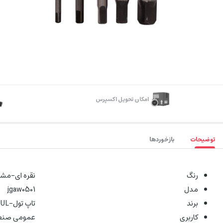
اﻣﮑﺎن ﺗﺤﻮﯾﻞ اﮐﺴﭙﺮس
توضیحات
بازخوردها
رنگ
‌نقره ای-مش
مدل
‌jgaw0501
برند
‌تاپ تول-TOPTUL
کاربری
‌عمومی صنع