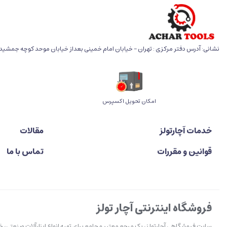
نشانی: آدرس دفتر مرکزی : تهران - خیابان امام خمینی بعداز خیابان موحد کوچه جمشید خو
اﻣﮑﺎن ﺗﺤﻮﯾﻞ اﮐﺴﭙﺮس
خدمات آچارتولز
مقالات
قوانین و مقررات
تماس با ما
فروشگاه اینترنتی آچار تولز
سایت فروشگاهی آچارتولز، یک مرجع معتبر و جامع برای تهیه انواع ابزارآلات صنعتی، 