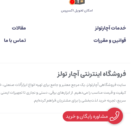
اﻣﮑﺎن ﺗﺤﻮﯾﻞ اﮐﺴﭙﺮس
خدمات آچارتولز
مقالات
قوانین و مقررات
تماس با ما
فروشگاه اینترنتی آچار تولز
سایت فروشگاهی آچارتولز، یک مرجع معتبر و جامع برای تهیه انواع ابزارآلات صنعتی، 
کیفیت و قیمت مناسب را می‌دهیم. از ابزارهای برقی، دستی و نجاری تا تجهیزات ایمنی 
سریع، تجربه خرید لذت‌بخشی را برای مشتریان فراهم کرده‌ایم.
مشاوره رایگان و خرید