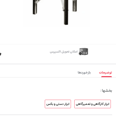
اﻣﮑﺎن ﺗﺤﻮﯾﻞ اﮐﺴﭙﺮس
توضیحات
بازخوردها
بخشها :
ابزار کارگاهی و تعمیرگاهی
ابزار دستی و بکس