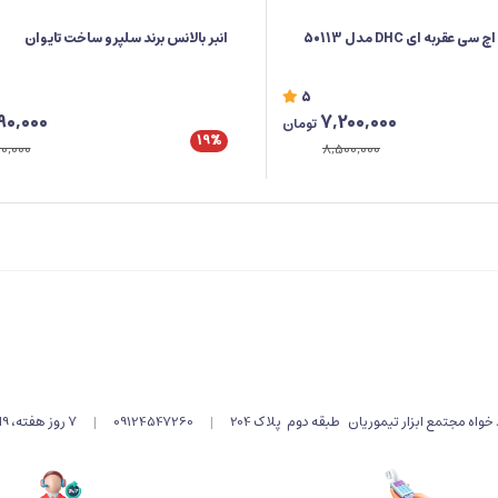
تست باطری دی اچ سی عقربه ای DHC مدل 50113
انبر بالانس برند سلپرو ساخت تایوان
5
90,000
7,200,000
تومان
19%
0,000
8,500,000
اه مجتمع ابزار تیموریان طبقه دوم پلاک 204
|
09124547260
|
۷ روز هفته، 9الی 19 پاسخگوی شما هستیم .