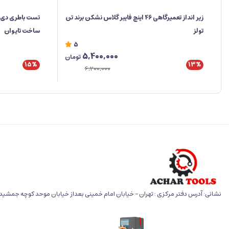
زیر انداز تعمیرگاهی 46 اینچ فایبر گلاس نشکن برند تن
تولز
ساخت تایوان
5
5,400,000
تومان
15%
13%
6,200,000
نشانی: آدرس دفتر مرکزی : تهران - خیابان امام خمینی بعداز خیابان موحد کوچه جمشید خو