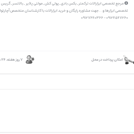
مرجع تخصصی ابزارالات ترکمتر_بکس بادی_پولی کش_مولتی پلایر _بالانسر_گریس پ
تخصصی ابزارها و….جهت مشاوره رایگان و خرید ابزارالات با کارشناسان متخصص آچارتولز
09124547260 – 09127640366
امکان پرداخت در محل
۷ روز ﻫﻔﺘﻪ، ۲۴ ﺳﺎﻋﺘﻪ