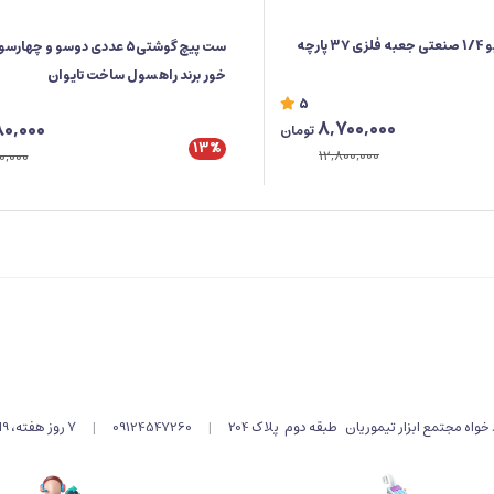
جعبه‌ بکس درایو 1/4 صنعتی جعبه فلزی ۳۷ پارچه
ست پیچ گوشتی5 عددی دوسو و چها
خور برند راهسول ساخت تایوان
5
8,700,000
0,000
تومان
13%
12,800,000
0,000
اه مجتمع ابزار تیموریان طبقه دوم پلاک 204
|
09124547260
|
۷ روز هفته، 9الی 19 پاسخگوی شما هستیم .