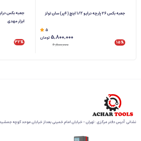
جعبه بکس ۲۶ پارچه درایو 1/2 اینچ ( ۶پر) سان تولز
ابزار مهدی
5
5,800,000
تومان
32%
15%
6,800,000
نشانی: آدرس دفتر مرکزی : تهران - خیابان امام خمینی بعداز خیابان موحد کوچه جمشید خو