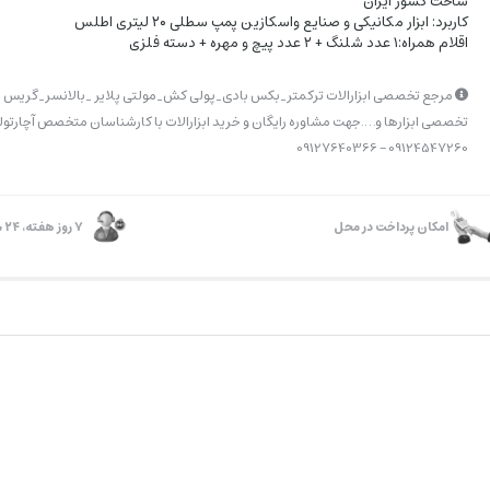
ساخت کشور ایران
کاربرد: ابزار مکانیکی و صنایع واسکازین پمپ سطلی ۲۰ لیتری اطلس
اقلام همراه:۱ عدد شلنگ + ۲ عدد پیچ و مهره + دسته فلزی
مرجع تخصصی ابزارالات ترکمتر_بکس بادی_پولی کش_مولتی پلایر _بالانسر_گریس پ
تخصصی ابزارها و….جهت مشاوره رایگان و خرید ابزارالات با کارشناسان متخصص آچارتولز
09124547260 – 09127640366
امکان پرداخت در محل
۷ روز ﻫﻔﺘﻪ، ۲۴ ﺳﺎﻋﺘﻪ