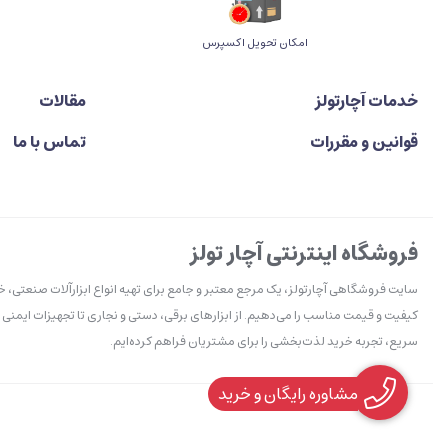
اﻣﮑﺎن ﺗﺤﻮﯾﻞ اﮐﺴﭙﺮس
خدمات آچارتولز
مقالات
قوانین و مقررات
تماس با ما
فروشگاه اینترنتی آچار تولز
سایت فروشگاهی آچارتولز، یک مرجع معتبر و جامع برای تهیه انواع ابزارآلات صنعتی، 
کیفیت و قیمت مناسب را می‌دهیم. از ابزارهای برقی، دستی و نجاری تا تجهیزات ایمنی 
سریع، تجربه خرید لذت‌بخشی را برای مشتریان فراهم کرده‌ایم.
مشاوره رایگان و خرید