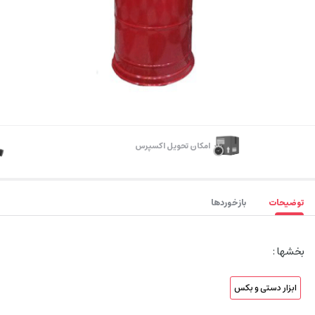
اﻣﮑﺎن ﺗﺤﻮﯾﻞ اﮐﺴﭙﺮس
توضیحات
بازخوردها
بخشها :
ابزار دستی و بکس