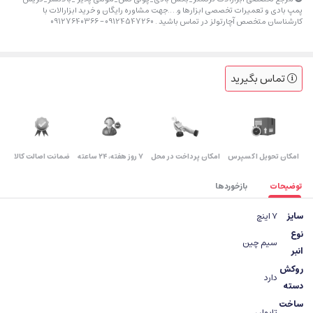
پمپ بادی و تعمیرات تخصصی ابزارها و….جهت مشاوره رایگان و خرید ابزارالات با
کارشناسان متخصص آچارتولز در تماس باشید . 09124547260 – 09127640366
تماس بگیرید
اﻣﮑﺎن ﺗﺤﻮﯾﻞ اﮐﺴﭙﺮس
امکان پرداخت در محل
۷ روز ﻫﻔﺘﻪ، ۲۴ ﺳﺎﻋﺘﻪ
ضمانت اصالت کالا
توضیحات
بازخوردها
سایز
7 اینچ
نوع
سیم چین
انبر
روکش
دارد
دسته
ساخت
تایوان