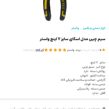
ابزار دستی و بکس
واستر
/
سیم چین مدل اسکای سایز 7 اینچ واستر
(
)
برند:
واستر
کدکالا:
5
امتیاز
1
خریدار
سایز : 7 اینچ
نوع انبر : سیم چین
روکش دسته : دارد
ساخت کشور : تایوان
گارانتی : اصالت و سلامت فیزیکی کالا
جنس بدنه : فولاد
جنس دسته : پلاستیکی
قفل : ندارد
مرجع تخصصی ابزارالات ترکمتر_بکس بادی_پولی کش_مولتی پلایر _بالانسر_گریس