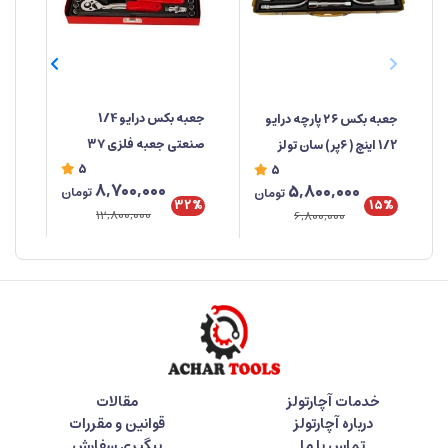
جعبه‌ بکس درایو 1/4
جعبه بکس ۲۶ پارچه درایو
صنعتی جعبه فلزی ۳۷
1/2 اینچ ( ۶پر) سان تولز
دوس
5
5
پارچه ابزار مهدی
خو
8,700,000
5,800,000
تومان
تومان
تای
32%
%
15%
12,800,000
6,800,000
خدمات آچارتولز
مقالات
درباره آچارتولز
قوانین و مقررات
تماس با ما
پیگیری سفارش