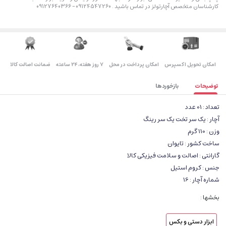
کارشناسان متخصص آچارتولز در تماس باشید . 09124547260 – 09127640366
اﻣﮑﺎن ﺗﺤﻮﯾﻞ اﮐﺴﭙﺮس
امکان پرداخت در محل
۷ روز ﻫﻔﺘﻪ، ۲۴ ﺳﺎﻋﺘﻪ
ضمانت اصالت کالا
توضیحات
بازخوردها
تعداد : 01 عدد
آچار : یک سر تخت یک سر رینگ
وزن : 110 گرم
ساخت کشور : تایوان
گارانتی : اصالت و سلامت فیزیکی کالا
جنس : کروم استیل
شماره آچار : 16
بخشها :
ابزار دستی و بکس