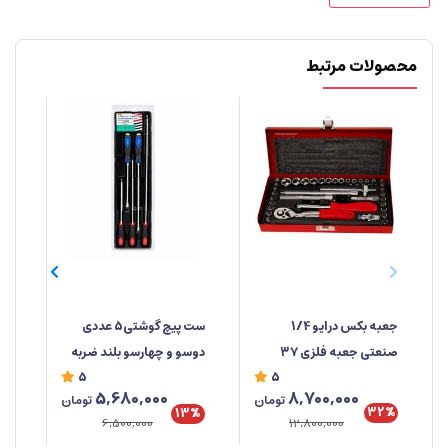
محصولات مرتبط
جعبه‌ بکس درایو 1/4
ست پیچ گوشتی5 عددی
صنعتی جعبه فلزی ۳۷
دوسو و چهارسو بلند ضربه
صن
5
5
پارچه ابزار مهدی
خور برند راهسول ساخت
%
8,700,000
5,680,000
تومان
تومان
تایوان
تای
32%
13%
12,800,000
6,500,000