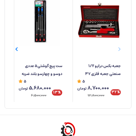
جعبه‌ بکس درایو 1/4
ست پیچ گوشتی5 عددی
صنعتی جعبه فلزی ۳۷
دوسو و چهارسو بلند ضربه
صن
5
5
پارچه ابزار مهدی
خور برند راهسول ساخت
%
8,700,000
5,680,000
تومان
تومان
تایوان
تای
32%
13%
12,800,000
6,500,000