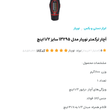
ابزار دستی و بکس
نوربار
/
آچار ترکمتر نوربار مدل 13295 سایز 1/2 اینچ
(
)
برند:
نوربار
کدکالا:
5
امتیاز
1
خریدار
مشخصات محصول :
وزن: ۶۰۰ گرم
تعداد: ۱
ویژگی‌های آچار: درایور ۱/۲ اینچ
جنس کالا: فولاد
اقلام همراه: مبدل ۱/۲ به ۳/۸ اینچ