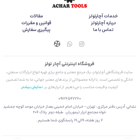
خدمات آچارتولز
مقالات
درباره آچارتولز
قوانین و مقررات
تماس با ما
پیگیری سفارش
فروشگاه اینترنتی آچار تولز
سایت فروشگاهی آچارتولز، یک مرجع معتبر و جامع برای تهیه انواع ابزارآلات صنعتی،
خانگی و تخصصی است. با ارائه محصولاتی از برندهای معتبر جهانی، ما به شما تضمین
کیفیت و قیمت مناسب را می‌دهیم. از ابزارهای بر
نمایش بیشتر
09124547260
نشانی: آدرس دفتر مرکزی : تهران - خیابان امام خمینی بعداز خیابان موحد کوچه جمشید
خواه مجتمع ابزار تیموریان طبقه دوم پلاک 204
۷ روز هفته، 9الی 19 پاسخگوی شما هستیم .