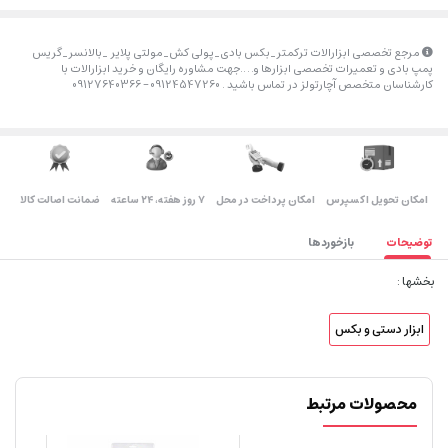
مرجع تخصصی ابزارالات ترکمتر_بکس بادی_پولی کش_مولتی پلایر _بالانسر_گریس
پمپ بادی و تعمیرات تخصصی ابزارها و….جهت مشاوره رایگان و خرید ابزارالات با
کارشناسان متخصص آچارتولز در تماس باشید . 09124547260 – 09127640366
اﻣﮑﺎن ﺗﺤﻮﯾﻞ اﮐﺴﭙﺮس
امکان پرداخت در محل
۷ روز ﻫﻔﺘﻪ، ۲۴ ﺳﺎﻋﺘﻪ
ضمانت اصالت کالا
توضیحات
بازخوردها
بخشها :
ابزار دستی و بکس
محصولات مرتبط