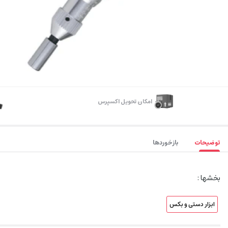
اﻣﮑﺎن ﺗﺤﻮﯾﻞ اﮐﺴﭙﺮس
توضیحات
بازخوردها
بخشها :
ابزار دستی و بکس