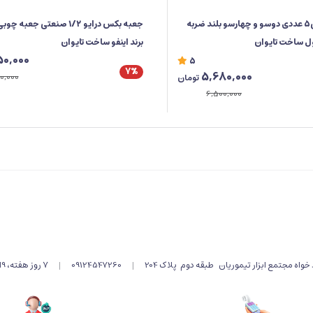
ست پیچ گوشتی5 عددی دوسو و چهارسو بلند ضربه
ول ساخت تایوان
برند اینفو ساخت تایوان
50,000
5
7%
5,680,000
0,000
تومان
6,500,000
اه مجتمع ابزار تیموریان طبقه دوم پلاک 204
|
09124547260
|
۷ روز هفته، 9الی 19 پاسخگوی شما هستیم .