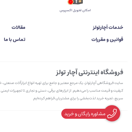
اﻣﮑﺎن ﺗﺤﻮﯾﻞ اﮐﺴﭙﺮس
خدمات آچارتولز
مقالات
قوانین و مقررات
تماس با ما
فروشگاه اینترنتی آچار تولز
سایت فروشگاهی آچارتولز، یک مرجع معتبر و جامع برای تهیه انواع ابزارآلات صنعتی، 
کیفیت و قیمت مناسب را می‌دهیم. از ابزارهای برقی، دستی و نجاری تا تجهیزات ایمنی 
سریع، تجربه خرید لذت‌بخشی را برای مشتریان فراهم کرده‌ایم.
مشاوره رایگان و خرید