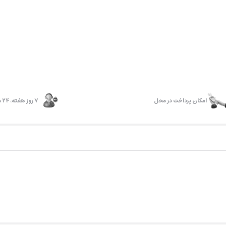
امکان پرداخت در محل
۷ روز ﻫﻔﺘﻪ، ۲۴ ﺳﺎﻋﺘﻪ