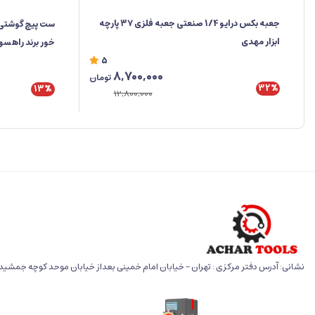
جعبه‌ بکس درایو 1/4 صنعتی جعبه فلزی ۳۷ پارچه
ابزار مهدی
خور برند راهس
5
8,700,000
تومان
32%
13%
12,800,000
نشانی: آدرس دفتر مرکزی : تهران - خیابان امام خمینی بعداز خیابان موحد کوچه جمشید خو