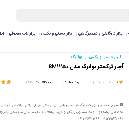
ابزار کارگاهی و تعمیرگاهی
ابزار دستی و بکس
ابزارآلات مصرفی
ابز
ابزار دستی و بکس
نواترک
/
آچار ترکمتر نواترک مدل SM1250
برند:
نواترک
کدکالا:
5
(
امتیاز
1
خریدار
)
مرجع تخصصی ابزارالات ترکمتر_بکس بادی_پولی کش_مولتی پلایر _بالانسر_گریس پ
تخصصی ابزارها و….جهت مشاوره رایگان و خرید ابزارالات با کارشناسان متخصص آچارتولز
09124547260 – 09127640366