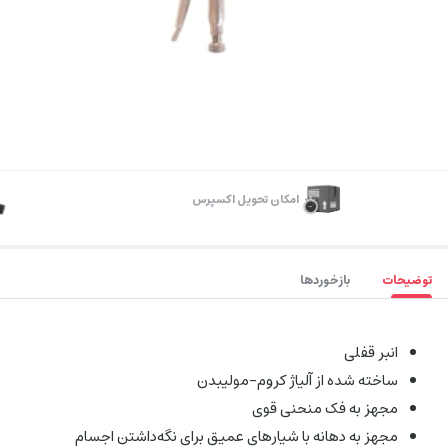
اﻣﮑﺎن ﺗﺤﻮﯾﻞ اﮐﺴﭙﺮس
توضیحات
بازخوردها
انبر قفلی
ساخته شده از آلیاژ کروم-مولیبدن
مجهز به فک منحنی قوی
مجهز به دهانه‌ با شیارهای عمیق برای نگه‌داشتن اجسام