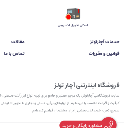
اﻣﮑﺎن ﺗﺤﻮﯾﻞ اﮐﺴﭙﺮس
خدمات آچارتولز
مقالات
قوانین و مقررات
تماس با ما
فروشگاه اینترنتی آچار تولز
سایت فروشگاهی آچارتولز، یک مرجع معتبر و جامع برای تهیه انواع ابزارآلات صنعتی، 
کیفیت و قیمت مناسب را می‌دهیم. از ابزارهای برقی، دستی و نجاری تا تجهیزات ایمنی 
سریع، تجربه خرید لذت‌بخشی را برای مشتریان فراهم کرده‌ایم.
مشاوره رایگان و خرید