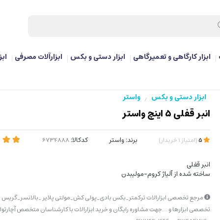
ابزار کارگاهی و تعمیرگاهی
ابزار دستی و بکس
ابزارآلات مصرفی
ابز
ابزار دستی و بکس
واستر
/
انبر قفلی 5 اینچ واستر
برند:
واستر
کدکالا:
5
(
امتیاز
1
خریدار
)
انبر قفلی
ساخته شده از آلیاژ کروم-مولیبدن
مرجع تخصصی ابزارالات ترکمتر_بکس بادی_پولی کش_مولتی پلایر _بالانسر_گریس پ
تخصصی ابزارها و….جهت مشاوره رایگان و خرید ابزارالات با کارشناسان متخصص آچارتولز