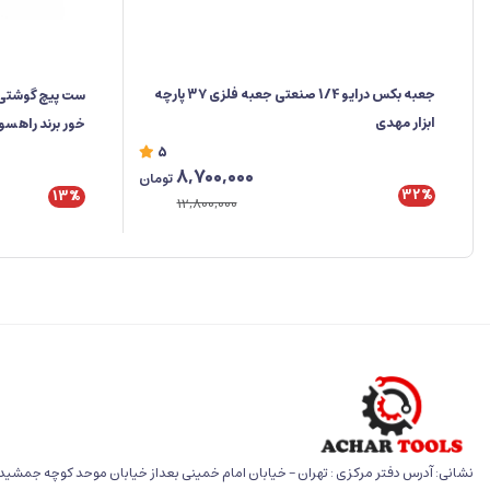
جعبه‌ بکس درایو 1/4 صنعتی جعبه فلزی ۳۷ پارچه
ابزار مهدی
خور برند راهس
5
8,700,000
تومان
32%
13%
12,800,000
نشانی: آدرس دفتر مرکزی : تهران - خیابان امام خمینی بعداز خیابان موحد کوچه جمشید خو