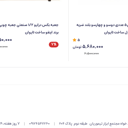
ست پیچ گوشتی5 عددی دوسو و چهارسو بلند ضربه
ول ساخت تایوان
برند اینفو ساخت تایوان
50,000
5
7%
5,680,000
0,000
تومان
6,500,000
اه مجتمع ابزار تیموریان طبقه دوم پلاک 204
|
09124547260
|
۷ روز هفته، 9الی 19 پاسخگوی شما هستیم .