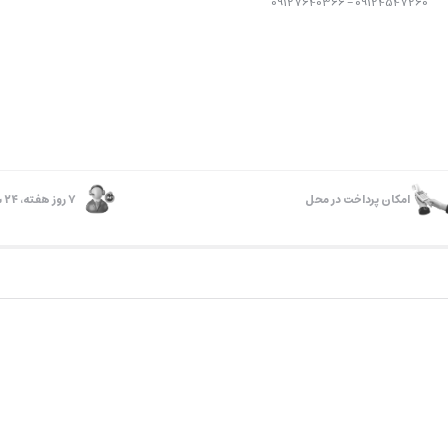
09124547260 – 09127640366
امکان پرداخت در محل
۷ روز ﻫﻔﺘﻪ، ۲۴ ﺳﺎﻋﺘﻪ